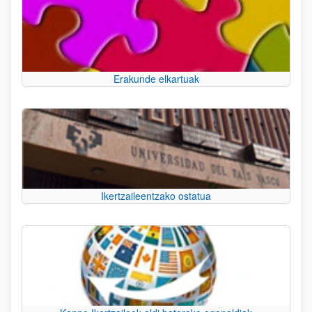
Erakunde elkartuak
Ikertzaileentzako ostatua