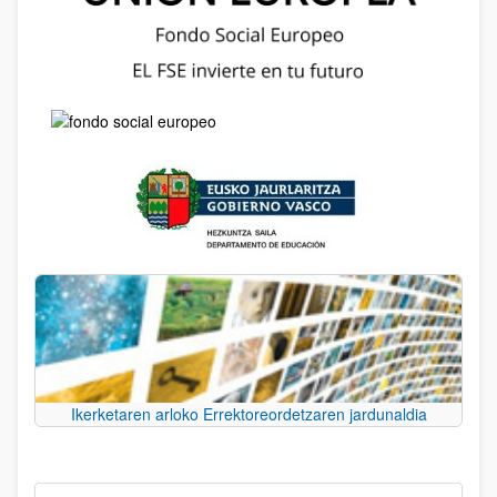
Ikerketaren arloko Errektoreordetzaren jardunaldia