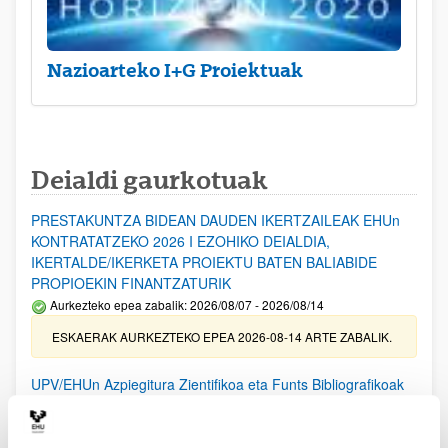
Nazioarteko I+G Proiektuak
Deialdi gaurkotuak
PRESTAKUNTZA BIDEAN DAUDEN IKERTZAILEAK EHUn
KONTRATATZEKO 2026 I EZOHIKO DEIALDIA,
IKERTALDE/IKERKETA PROIEKTU BATEN BALIABIDE
PROPIOEKIN FINANTZATURIK
Aurkezteko epea zabalik: 2026/08/07 - 2026/08/14
ESKAERAK AURKEZTEKO EPEA 2026-08-14 ARTE ZABALIK.
UPV/EHUn Azpiegitura Zientifikoa eta Funts Bibliografikoak
erosi eta berritzeko laguntzak 2026
Izapide irekia