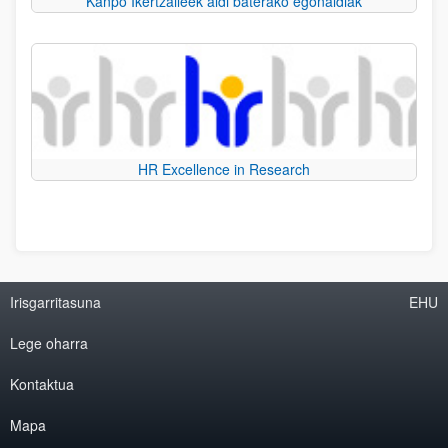
Kanpo Ikertzaileek aldi baterako egonaldiak
HR Excellence in Research
Irisgarritasuna
EHU
Lege oharra
Kontaktua
Mapa