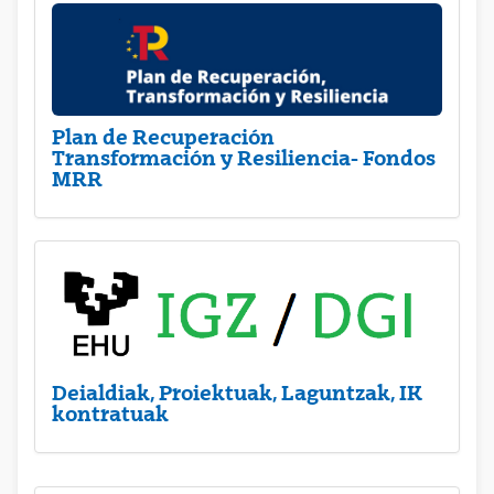
Plan de Recuperación
Transformación y Resiliencia- Fondos
MRR
Deialdiak, Proiektuak, Laguntzak, IK
kontratuak