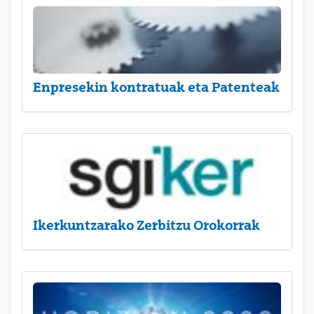
Enpresekin kontratuak eta Patenteak
Ikerkuntzarako Zerbitzu Orokorrak