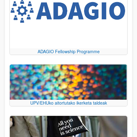
ADAGIO Fellowship Programme
UPV/EHUko aitortutako ikerketa taldeak