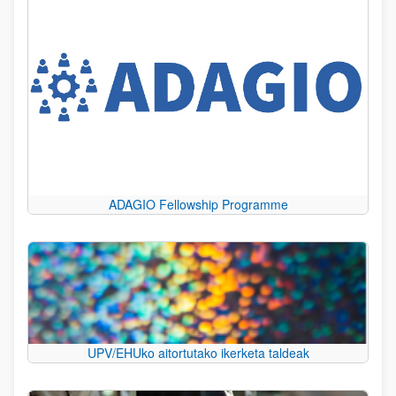
ADAGIO Fellowship Programme
UPV/EHUko aitortutako ikerketa taldeak