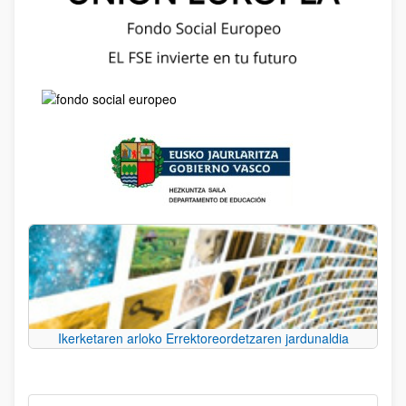
Ikerketaren arloko Errektoreordetzaren jardunaldia