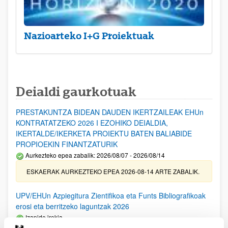
Nazioarteko I+G Proiektuak
Deialdi gaurkotuak
PRESTAKUNTZA BIDEAN DAUDEN IKERTZAILEAK EHUn
KONTRATATZEKO 2026 I EZOHIKO DEIALDIA,
IKERTALDE/IKERKETA PROIEKTU BATEN BALIABIDE
PROPIOEKIN FINANTZATURIK
Aurkezteko epea zabalik: 2026/08/07 - 2026/08/14
ESKAERAK AURKEZTEKO EPEA 2026-08-14 ARTE ZABALIK.
UPV/EHUn Azpiegitura Zientifikoa eta Funts Bibliografikoak
erosi eta berritzeko laguntzak 2026
Izapide irekia