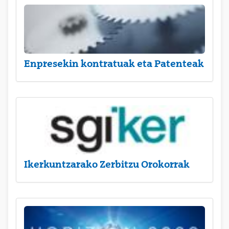
Enpresekin kontratuak eta Patenteak
Ikerkuntzarako Zerbitzu Orokorrak