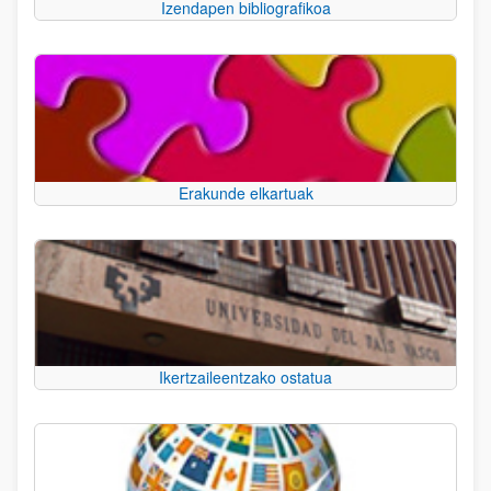
Izendapen bibliografikoa
Erakunde elkartuak
Ikertzaileentzako ostatua