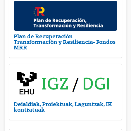
Plan de Recuperación
Transformación y Resiliencia- Fondos
MRR
Deialdiak, Proiektuak, Laguntzak, IK
kontratuak