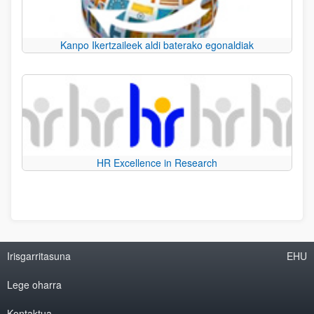
Kanpo Ikertzaileek aldi baterako egonaldiak
HR Excellence in Research
Irisgarritasuna
EHU
Lege oharra
Kontaktua