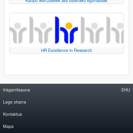
Kanpo Ikertzaileek aldi baterako egonaldiak
HR Excellence in Research
Irisgarritasuna
EHU
Lege oharra
Kontaktua
Mapa