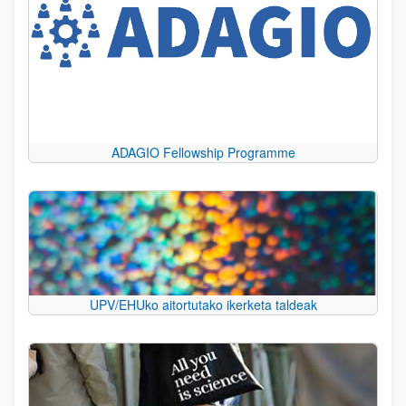
ADAGIO Fellowship Programme
UPV/EHUko aitortutako ikerketa taldeak