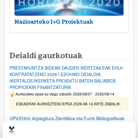
Nazioarteko I+G Proiektuak
Deialdi gaurkotuak
PRESTAKUNTZA BIDEAN DAUDEN IKERTZAILEAK EHUn
KONTRATATZEKO 2026 I EZOHIKO DEIALDIA,
IKERTALDE/IKERKETA PROIEKTU BATEN BALIABIDE
PROPIOEKIN FINANTZATURIK
Aurkezteko epea ez dago zabalik: 2026/08/07 - 2026/08/14
ESKAERAK AURKEZTEKO EPEA 2026-08-14 ARTE ZABALIK.
UPV/EHUn Azpiegitura Zientifikoa eta Funts Bibliografikoak
erosi eta berritzeko laguntzak 2026
Izapide irekia