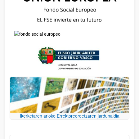
Ikerketaren arloko Errektoreordetzaren jardunaldia