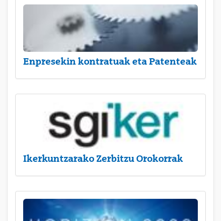
Enpresekin kontratuak eta Patenteak
Ikerkuntzarako Zerbitzu Orokorrak