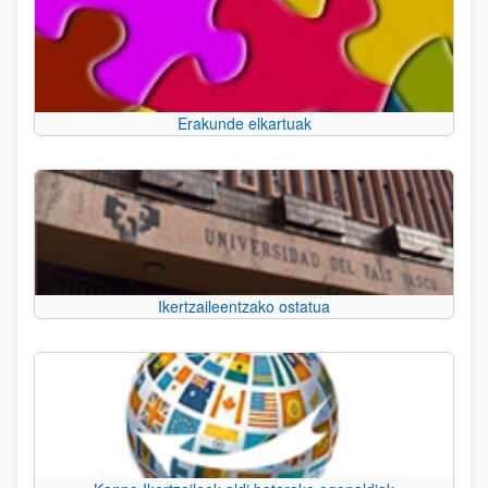
Erakunde elkartuak
Ikertzaileentzako ostatua