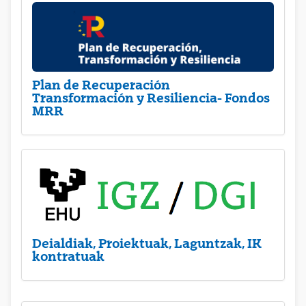
Plan de Recuperación
Transformación y Resiliencia- Fondos
MRR
Deialdiak, Proiektuak, Laguntzak, IK
kontratuak