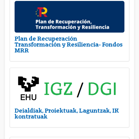
Plan de Recuperación
Transformación y Resiliencia- Fondos
MRR
Deialdiak, Proiektuak, Laguntzak, IK
kontratuak