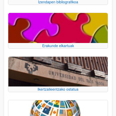
Izendapen bibliografikoa
Erakunde elkartuak
Ikertzaileentzako ostatua