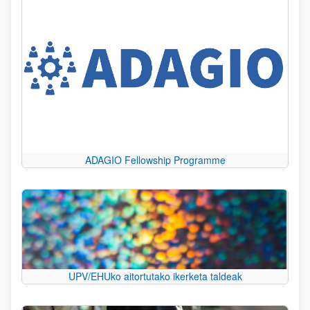
ADAGIO Fellowship Programme
UPV/EHUko aitortutako ikerketa taldeak