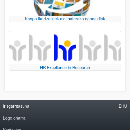
Kanpo Ikertzaileek aldi baterako egonaldiak
HR Excellence in Research
Irisgarritasuna
EHU
Lege oharra
Kontaktua