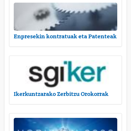
Enpresekin kontratuak eta Patenteak
Ikerkuntzarako Zerbitzu Orokorrak