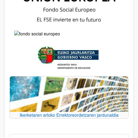
Ikerketaren arloko Errektoreordetzaren jardunaldia