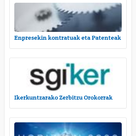
Enpresekin kontratuak eta Patenteak
Ikerkuntzarako Zerbitzu Orokorrak