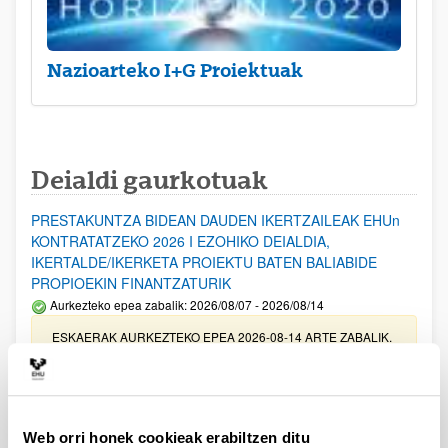
Nazioarteko I+G Proiektuak
Deialdi gaurkotuak
PRESTAKUNTZA BIDEAN DAUDEN IKERTZAILEAK EHUn
KONTRATATZEKO 2026 I EZOHIKO DEIALDIA,
IKERTALDE/IKERKETA PROIEKTU BATEN BALIABIDE
PROPIOEKIN FINANTZATURIK
Aurkezteko epea zabalik: 2026/08/07 - 2026/08/14
ESKAERAK AURKEZTEKO EPEA 2026-08-14 ARTE ZABALIK.
UPV/EHUn Azpiegitura Zientifikoa eta Funts Bibliografikoak
erosi eta berritzeko laguntzak 2026
Izapide irekia
Web orri honek cookieak erabiltzen ditu