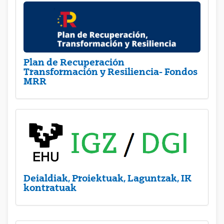
Plan de Recuperación
Transformación y Resiliencia- Fondos
MRR
Deialdiak, Proiektuak, Laguntzak, IK
kontratuak