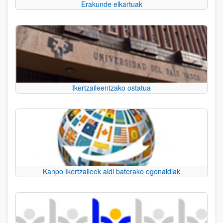
Erakunde elkartuak
Ikertzaileentzako ostatua
Kanpo Ikertzaileek aldi baterako egonaldiak