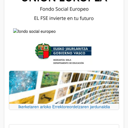
Ikerketaren arloko Errektoreordetzaren jardunaldia