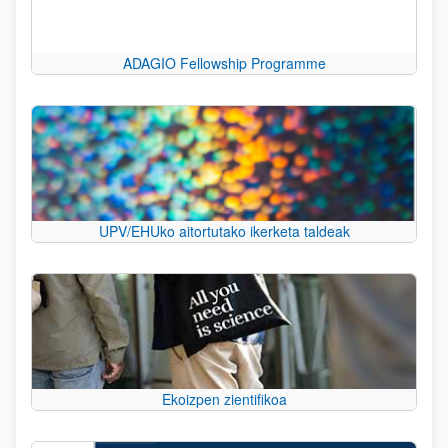
ADAGIO Fellowship Programme
UPV/EHUko aitortutako ikerketa taldeak
Ekoizpen zientifikoa