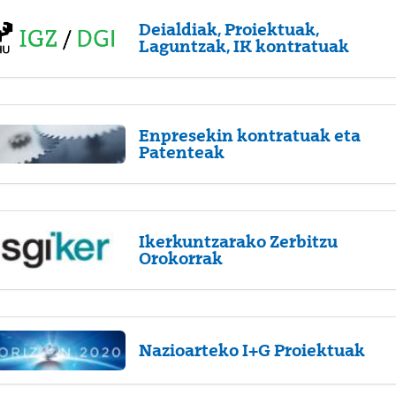
Deialdiak, Proiektuak,
Laguntzak, IK kontratuak
Enpresekin kontratuak eta
Patenteak
Ikerkuntzarako Zerbitzu
Orokorrak
Nazioarteko I+G Proiektuak