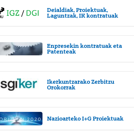
Deialdiak, Proiektuak,
Laguntzak, IK kontratuak
Enpresekin kontratuak eta
Patenteak
Ikerkuntzarako Zerbitzu
Orokorrak
Nazioarteko I+G Proiektuak