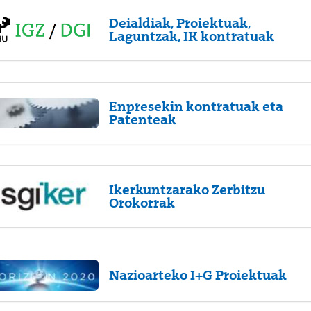
Deialdiak, Proiektuak,
Laguntzak, IK kontratuak
Enpresekin kontratuak eta
Patenteak
Ikerkuntzarako Zerbitzu
Orokorrak
Nazioarteko I+G Proiektuak