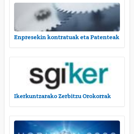
Enpresekin kontratuak eta Patenteak
Ikerkuntzarako Zerbitzu Orokorrak