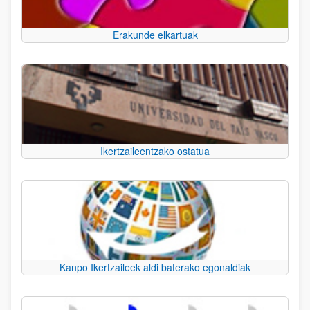
Erakunde elkartuak
Ikertzaileentzako ostatua
Kanpo Ikertzaileek aldi baterako egonaldiak