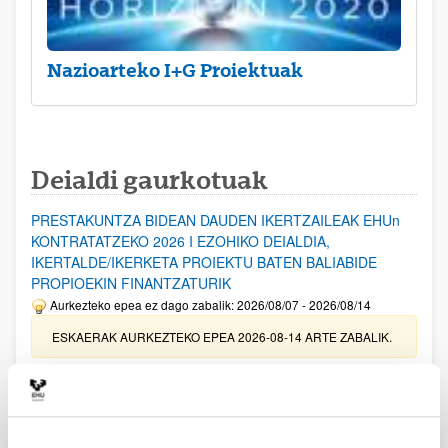
Nazioarteko I+G Proiektuak
Deialdi gaurkotuak
PRESTAKUNTZA BIDEAN DAUDEN IKERTZAILEAK EHUn
KONTRATATZEKO 2026 I EZOHIKO DEIALDIA,
IKERTALDE/IKERKETA PROIEKTU BATEN BALIABIDE
PROPIOEKIN FINANTZATURIK
Aurkezteko epea ez dago zabalik: 2026/08/07 - 2026/08/14
ESKAERAK AURKEZTEKO EPEA 2026-08-14 ARTE ZABALIK.
UPV/EHUn Azpiegitura Zientifikoa eta Funts Bibliografikoak
erosi eta berritzeko laguntzak 2026
Izapide irekia