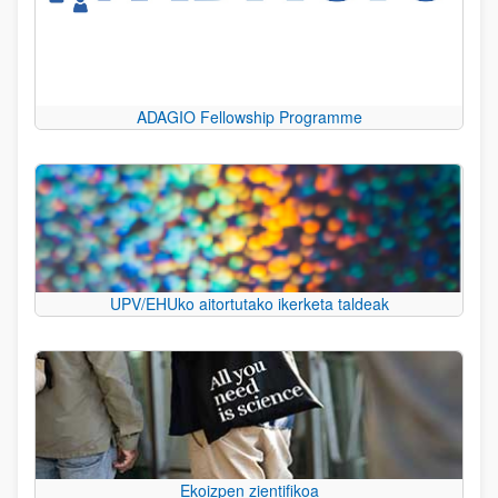
ADAGIO Fellowship Programme
UPV/EHUko aitortutako ikerketa taldeak
Ekoizpen zientifikoa