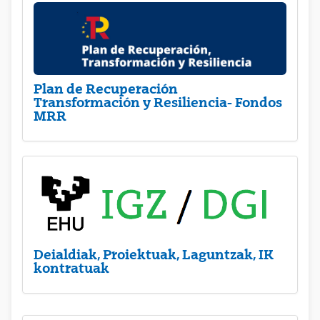
Plan de Recuperación
Transformación y Resiliencia- Fondos
MRR
Deialdiak, Proiektuak, Laguntzak, IK
kontratuak