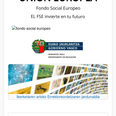
Ikerketaren arloko Errektoreordetzaren jardunaldia