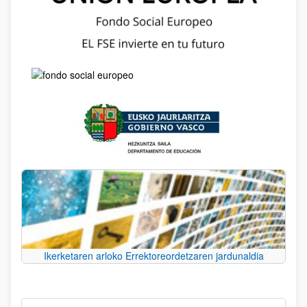
Ikerketaren arloko Errektoreordetzaren jardunaldia