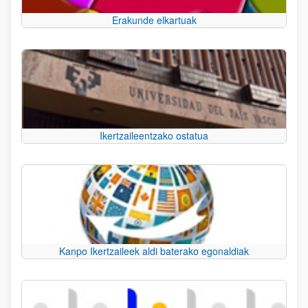
Erakunde elkartuak
Ikertzaileentzako ostatua
Kanpo Ikertzaileek aldi baterako egonaldiak