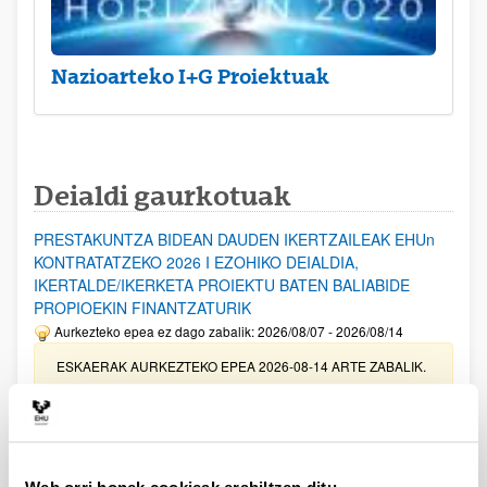
Nazioarteko I+G Proiektuak
Deialdi gaurkotuak
PRESTAKUNTZA BIDEAN DAUDEN IKERTZAILEAK EHUn
KONTRATATZEKO 2026 I EZOHIKO DEIALDIA,
IKERTALDE/IKERKETA PROIEKTU BATEN BALIABIDE
PROPIOEKIN FINANTZATURIK
Aurkezteko epea ez dago zabalik: 2026/08/07 - 2026/08/14
ESKAERAK AURKEZTEKO EPEA 2026-08-14 ARTE ZABALIK.
UPV/EHUn Azpiegitura Zientifikoa eta Funts Bibliografikoak
erosi eta berritzeko laguntzak 2026
Izapide irekia