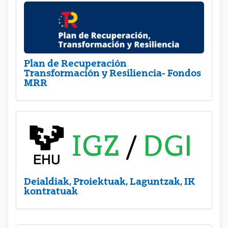
Plan de Recuperación
Transformación y Resiliencia- Fondos
MRR
Deialdiak, Proiektuak, Laguntzak, IK
kontratuak