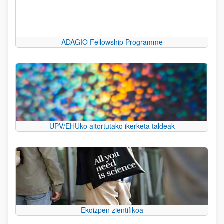
ADAGIO Fellowship Programme
UPV/EHUko aitortutako ikerketa taldeak
Ekoizpen zientifikoa