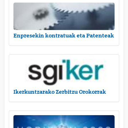
Enpresekin kontratuak eta Patenteak
Ikerkuntzarako Zerbitzu Orokorrak