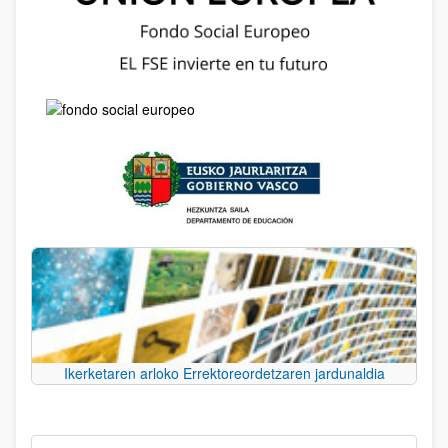
Ikerketaren arloko Errektoreordetzaren jardunaldia