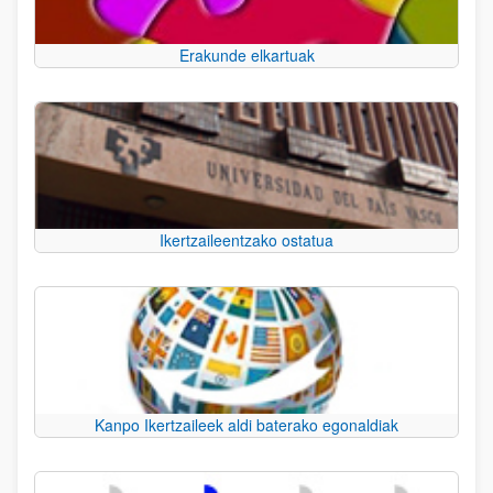
Erakunde elkartuak
Ikertzaileentzako ostatua
Kanpo Ikertzaileek aldi baterako egonaldiak