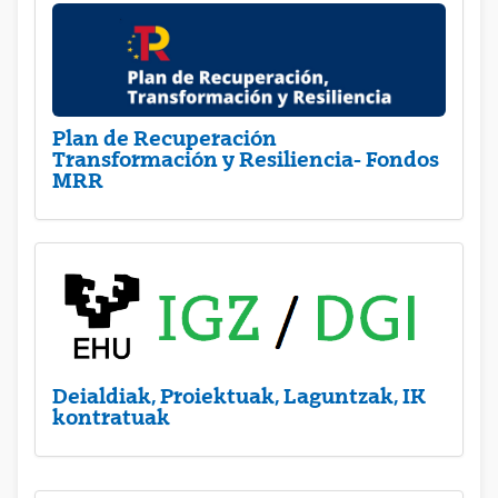
Plan de Recuperación
Transformación y Resiliencia- Fondos
MRR
Deialdiak, Proiektuak, Laguntzak, IK
kontratuak