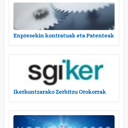
Enpresekin kontratuak eta Patenteak
Ikerkuntzarako Zerbitzu Orokorrak