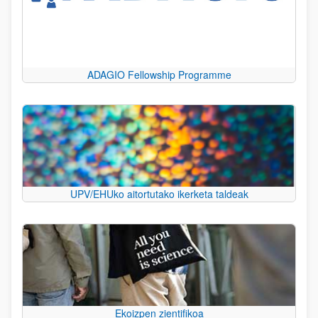
ADAGIO Fellowship Programme
UPV/EHUko aitortutako ikerketa taldeak
Ekoizpen zientifikoa