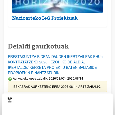
Nazioarteko I+G Proiektuak
Deialdi gaurkotuak
PRESTAKUNTZA BIDEAN DAUDEN IKERTZAILEAK EHUn
KONTRATATZEKO 2026 I EZOHIKO DEIALDIA,
IKERTALDE/IKERKETA PROIEKTU BATEN BALIABIDE
PROPIOEKIN FINANTZATURIK
Aurkezteko epea zabalik: 2026/08/07 - 2026/08/14
ESKAERAK AURKEZTEKO EPEA 2026-08-14 ARTE ZABALIK.
UPV/EHUn Azpiegitura Zientifikoa eta Funts Bibliografikoak
erosi eta berritzeko laguntzak 2026
Izapide irekia