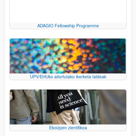
ADAGIO Fellowship Programme
UPV/EHUko aitortutako ikerketa taldeak
Ekoizpen zientifikoa