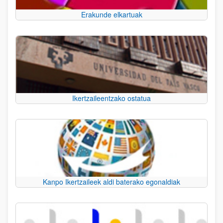
Erakunde elkartuak
Ikertzaileentzako ostatua
Kanpo Ikertzaileek aldi baterako egonaldiak