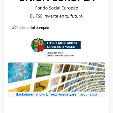
Ikerketaren arloko Errektoreordetzaren jardunaldia