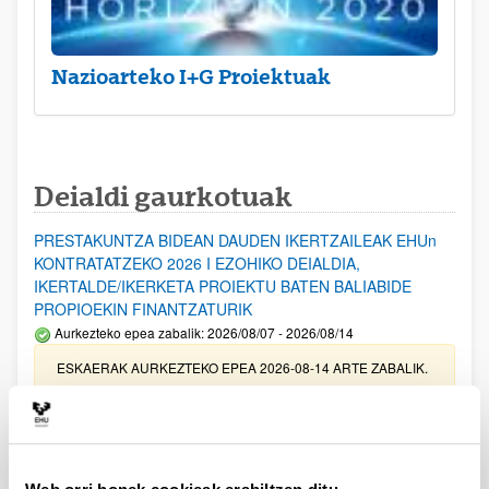
Nazioarteko I+G Proiektuak
Deialdi gaurkotuak
PRESTAKUNTZA BIDEAN DAUDEN IKERTZAILEAK EHUn
KONTRATATZEKO 2026 I EZOHIKO DEIALDIA,
IKERTALDE/IKERKETA PROIEKTU BATEN BALIABIDE
PROPIOEKIN FINANTZATURIK
Aurkezteko epea zabalik: 2026/08/07 - 2026/08/14
ESKAERAK AURKEZTEKO EPEA 2026-08-14 ARTE ZABALIK.
UPV/EHUn Azpiegitura Zientifikoa eta Funts Bibliografikoak
erosi eta berritzeko laguntzak 2026
Izapide irekia