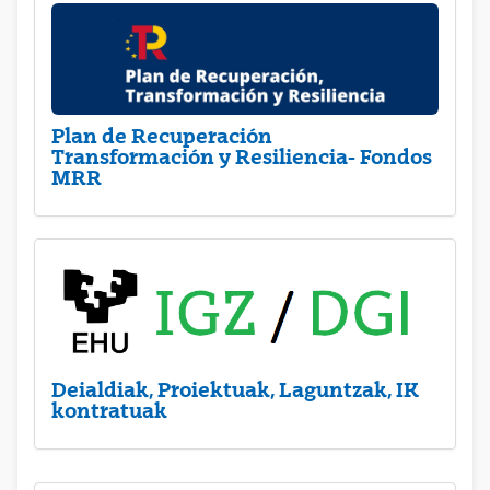
Plan de Recuperación
Transformación y Resiliencia- Fondos
MRR
Deialdiak, Proiektuak, Laguntzak, IK
kontratuak