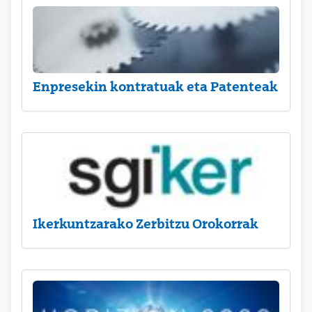
Enpresekin kontratuak eta Patenteak
Ikerkuntzarako Zerbitzu Orokorrak