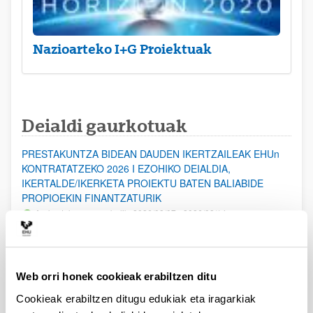
Nazioarteko I+G Proiektuak
Deialdi gaurkotuak
PRESTAKUNTZA BIDEAN DAUDEN IKERTZAILEAK EHUn
KONTRATATZEKO 2026 I EZOHIKO DEIALDIA,
IKERTALDE/IKERKETA PROIEKTU BATEN BALIABIDE
PROPIOEKIN FINANTZATURIK
Aurkezteko epea zabalik: 2026/08/07 - 2026/08/14
ESKAERAK AURKEZTEKO EPEA 2026-08-14 ARTE ZABALIK.
UPV/EHUn Azpiegitura Zientifikoa eta Funts Bibliografikoak
Web orri honek cookieak erabiltzen ditu
erosi eta berritzeko laguntzak 2026
Izapide irekia
Cookieak erabiltzen ditugu edukiak eta iragarkiak