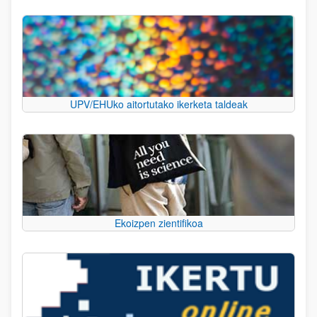
UPV/EHUko aitortutako ikerketa taldeak
Ekoizpen zientifikoa