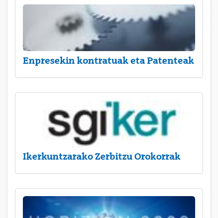
Enpresekin kontratuak eta Patenteak
Ikerkuntzarako Zerbitzu Orokorrak