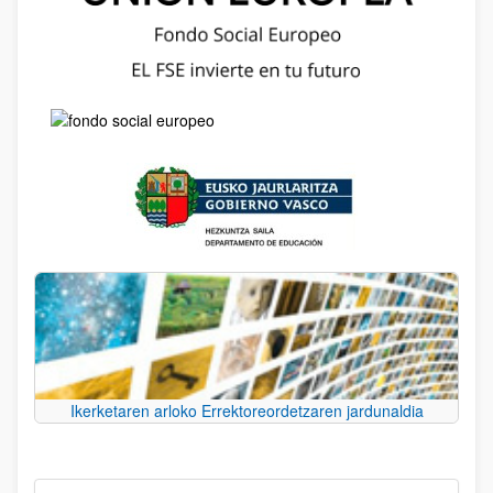
Ikerketaren arloko Errektoreordetzaren jardunaldia