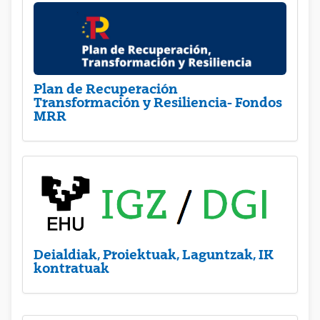
Plan de Recuperación
Transformación y Resiliencia- Fondos
MRR
Deialdiak, Proiektuak, Laguntzak, IK
kontratuak