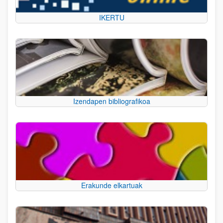
IKERTU
Izendapen bibliografikoa
Erakunde elkartuak