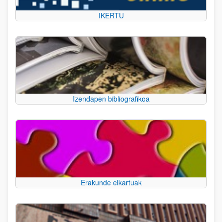
IKERTU
Izendapen bibliografikoa
Erakunde elkartuak