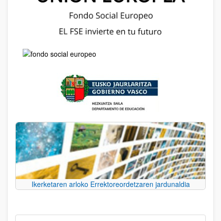
Ikerketaren arloko Errektoreordetzaren jardunaldia