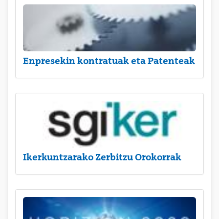
Enpresekin kontratuak eta Patenteak
Ikerkuntzarako Zerbitzu Orokorrak