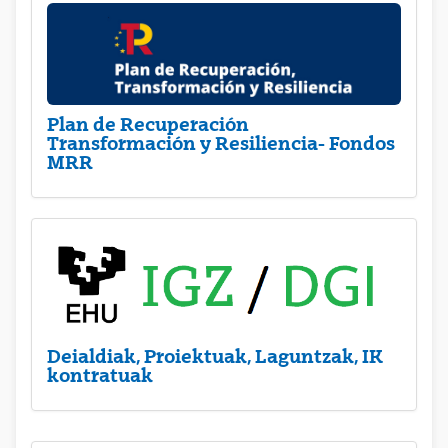
Plan de Recuperación
Transformación y Resiliencia- Fondos
MRR
Deialdiak, Proiektuak, Laguntzak, IK
kontratuak