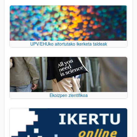
UPV/EHUko aitortutako ikerketa taldeak
Ekoizpen zientifikoa