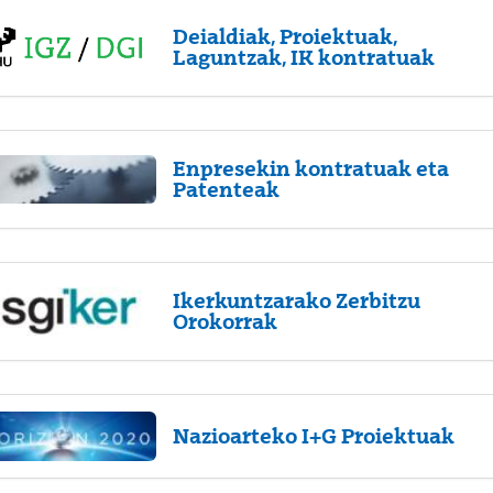
Deialdiak, Proiektuak,
Laguntzak, IK kontratuak
Enpresekin kontratuak eta
Patenteak
Ikerkuntzarako Zerbitzu
Orokorrak
Nazioarteko I+G Proiektuak