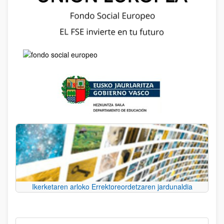
Ikerketaren arloko Errektoreordetzaren jardunaldia