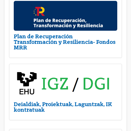
Plan de Recuperación
Transformación y Resiliencia- Fondos
MRR
Deialdiak, Proiektuak, Laguntzak, IK
kontratuak