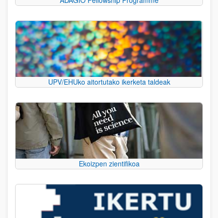
UPV/EHUko aitortutako ikerketa taldeak
Ekoizpen zientifikoa