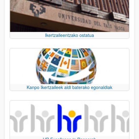
Ikertzaileentzako ostatua
Kanpo Ikertzaileek aldi baterako egonaldiak