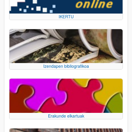
IKERTU
Izendapen bibliografikoa
Erakunde elkartuak