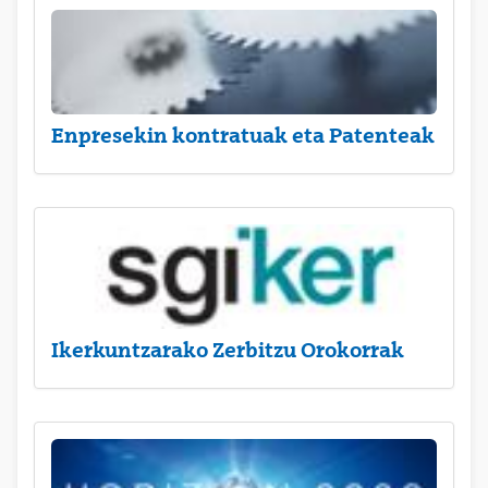
Enpresekin kontratuak eta Patenteak
Ikerkuntzarako Zerbitzu Orokorrak