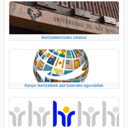
Ikertzaileentzako ostatua
Kanpo Ikertzaileek aldi baterako egonaldiak