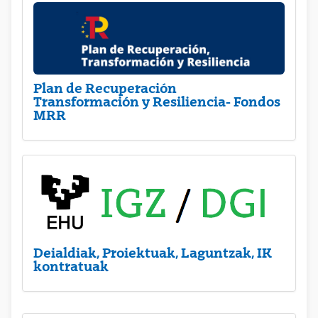
Plan de Recuperación
Transformación y Resiliencia- Fondos
MRR
Deialdiak, Proiektuak, Laguntzak, IK
kontratuak