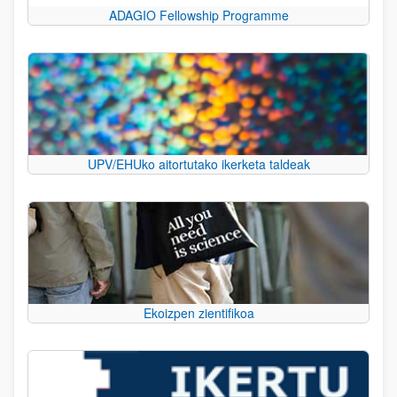
ADAGIO Fellowship Programme
UPV/EHUko aitortutako ikerketa taldeak
Ekoizpen zientifikoa