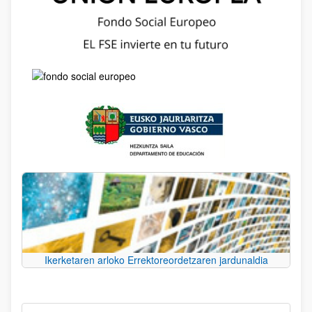
Ikerketaren arloko Errektoreordetzaren jardunaldia