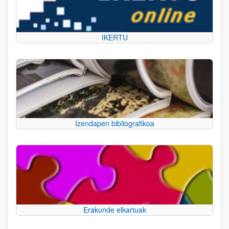
IKERTU
Izendapen bibliografikoa
Erakunde elkartuak