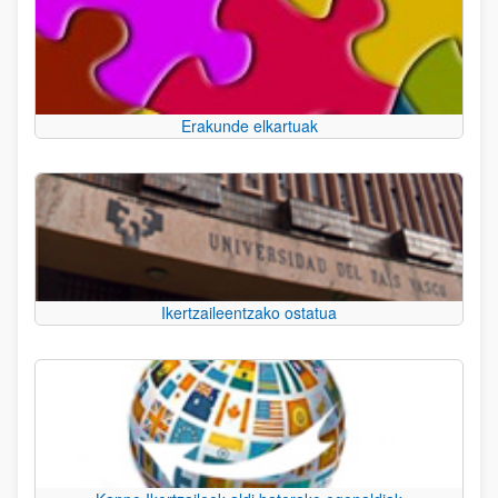
Erakunde elkartuak
Ikertzaileentzako ostatua