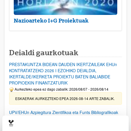
Nazioarteko I+G Proiektuak
Deialdi gaurkotuak
PRESTAKUNTZA BIDEAN DAUDEN IKERTZAILEAK EHUn
KONTRATATZEKO 2026 I EZOHIKO DEIALDIA,
IKERTALDE/IKERKETA PROIEKTU BATEN BALIABIDE
PROPIOEKIN FINANTZATURIK
Aurkezteko epea ez dago zabalik: 2026/08/07 - 2026/08/14
ESKAERAK AURKEZTEKO EPEA 2026-08-14 ARTE ZABALIK.
UPV/EHUn Azpiegitura Zientifikoa eta Funts Bibliografikoak
erosi eta berritzeko laguntzak 2026
Izapide irekia