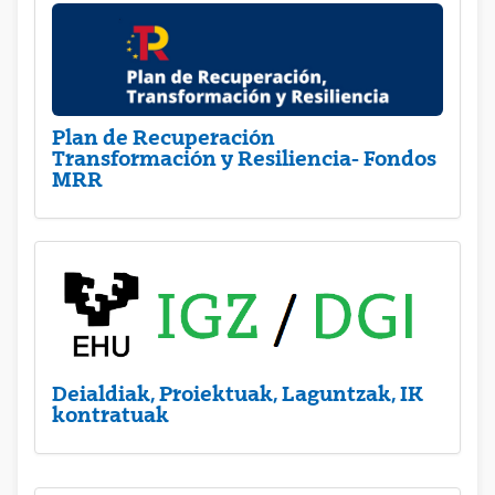
Plan de Recuperación
Transformación y Resiliencia- Fondos
MRR
Deialdiak, Proiektuak, Laguntzak, IK
kontratuak