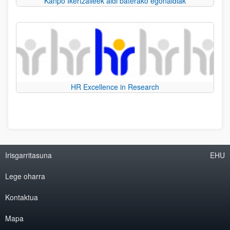
Kanpo Ikertzaileek aldi baterako egonaldiak
HR Excellence in Research
Irisgarritasuna
EHU
Lege oharra
Kontaktua
Mapa