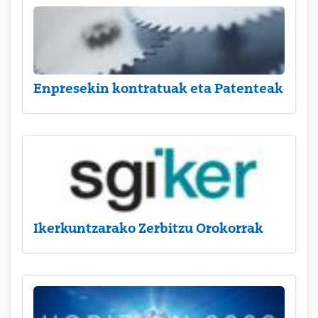
Enpresekin kontratuak eta Patenteak
Ikerkuntzarako Zerbitzu Orokorrak