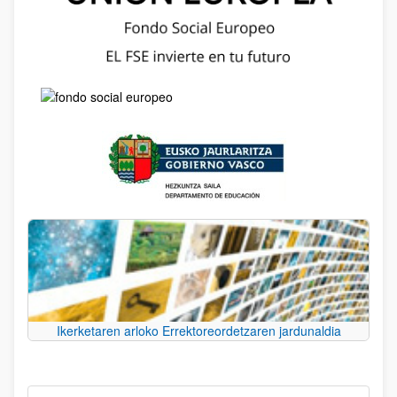
Ikerketaren arloko Errektoreordetzaren jardunaldia