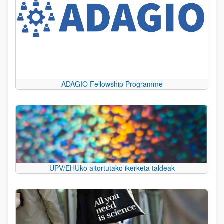
ADAGIO Fellowship Programme
UPV/EHUko aitortutako ikerketa taldeak