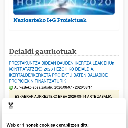
Nazioarteko I+G Proiektuak
Deialdi gaurkotuak
PRESTAKUNTZA BIDEAN DAUDEN IKERTZAILEAK EHUn
KONTRATATZEKO 2026 I EZOHIKO DEIALDIA,
IKERTALDE/IKERKETA PROIEKTU BATEN BALIABIDE
PROPIOEKIN FINANTZATURIK
Aurkezteko epea zabalik: 2026/08/07 - 2026/08/14
ESKAERAK AURKEZTEKO EPEA 2026-08-14 ARTE ZABALIK.
UPV/EHUn Azpiegitura Zientifikoa eta Funts Bibliografikoak
erosi eta berritzeko laguntzak 2026
Izapide irekia
Web orri honek cookieak erabiltzen ditu