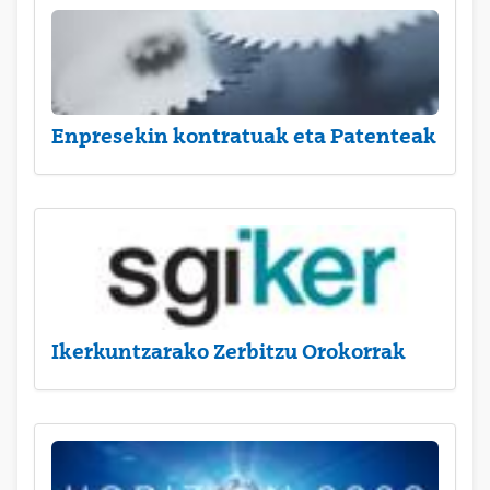
Enpresekin kontratuak eta Patenteak
Ikerkuntzarako Zerbitzu Orokorrak