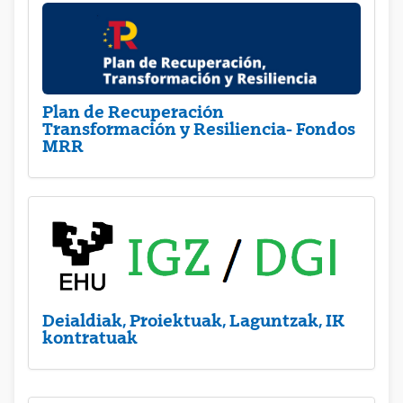
Plan de Recuperación
Transformación y Resiliencia- Fondos
MRR
Deialdiak, Proiektuak, Laguntzak, IK
kontratuak