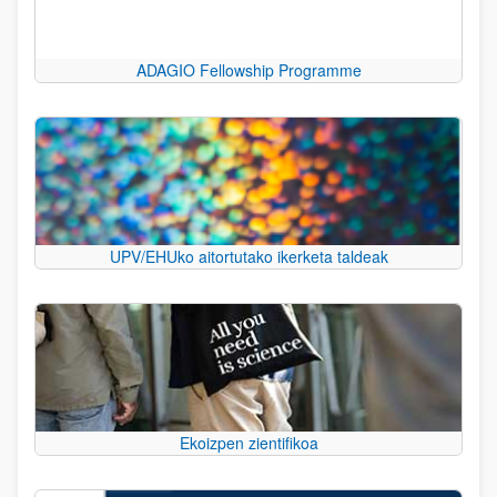
ADAGIO Fellowship Programme
UPV/EHUko aitortutako ikerketa taldeak
Ekoizpen zientifikoa