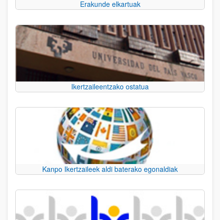
Erakunde elkartuak
Ikertzaileentzako ostatua
Kanpo Ikertzaileek aldi baterako egonaldiak