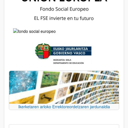
Ikerketaren arloko Errektoreordetzaren jardunaldia