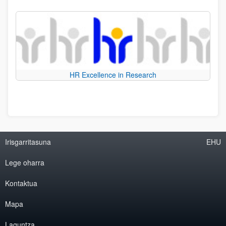
HR Excellence in Research
Irisgarritasuna
EHU
Lege oharra
Kontaktua
Mapa
Laguntza