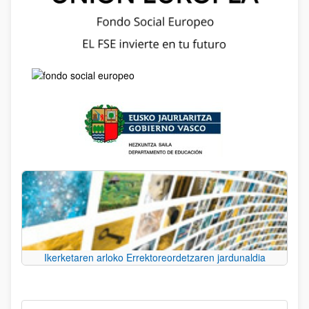
Ikerketaren arloko Errektoreordetzaren jardunaldia