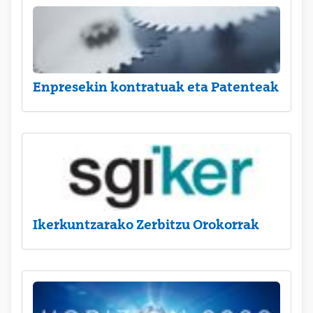
Enpresekin kontratuak eta Patenteak
Ikerkuntzarako Zerbitzu Orokorrak