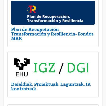
Plan de Recuperación
Transformación y Resiliencia- Fondos
MRR
Deialdiak, Proiektuak, Laguntzak, IK
kontratuak