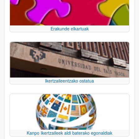
Erakunde elkartuak
Ikertzaileentzako ostatua
Kanpo Ikertzaileek aldi baterako egonaldiak