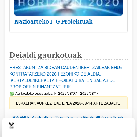
Nazioarteko I+G Proiektuak
Deialdi gaurkotuak
PRESTAKUNTZA BIDEAN DAUDEN IKERTZAILEAK EHUn
KONTRATATZEKO 2026 I EZOHIKO DEIALDIA,
IKERTALDE/IKERKETA PROIEKTU BATEN BALIABIDE
PROPIOEKIN FINANTZATURIK
Aurkezteko epea zabalik: 2026/08/07 - 2026/08/14
ESKAERAK AURKEZTEKO EPEA 2026-08-14 ARTE ZABALIK.
UPV/EHUn Azpiegitura Zientifikoa eta Funts Bibliografikoak
erosi eta berritzeko laguntzak 2026
Izapide irekia