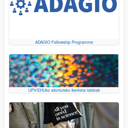
ADAGIO Fellowship Programme
UPV/EHUko aitortutako ikerketa taldeak