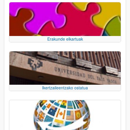
Erakunde elkartuak
Ikertzaileentzako ostatua