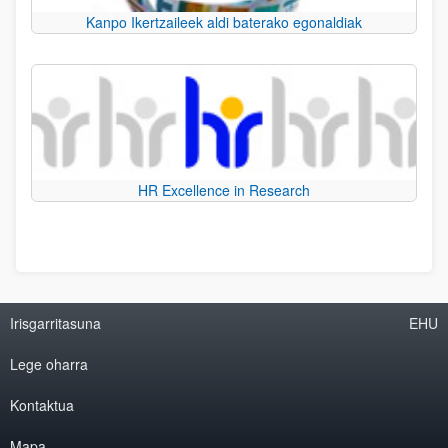
Kanpo Ikertzaileek aldi baterako egonaldiak
HR Excellence in Research
Irisgarritasuna
EHU
Lege oharra
Kontaktua
Mapa