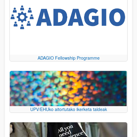
ADAGIO Fellowship Programme
UPV/EHUko aitortutako ikerketa taldeak