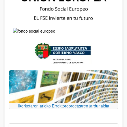
Ikerketaren arloko Errektoreordetzaren jardunaldia