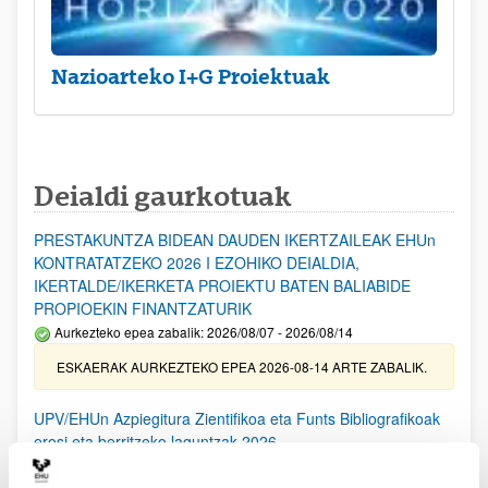
Nazioarteko I+G Proiektuak
Deialdi gaurkotuak
PRESTAKUNTZA BIDEAN DAUDEN IKERTZAILEAK EHUn
KONTRATATZEKO 2026 I EZOHIKO DEIALDIA,
IKERTALDE/IKERKETA PROIEKTU BATEN BALIABIDE
PROPIOEKIN FINANTZATURIK
Aurkezteko epea zabalik: 2026/08/07 - 2026/08/14
ESKAERAK AURKEZTEKO EPEA 2026-08-14 ARTE ZABALIK.
UPV/EHUn Azpiegitura Zientifikoa eta Funts Bibliografikoak
erosi eta berritzeko laguntzak 2026
Izapide irekia