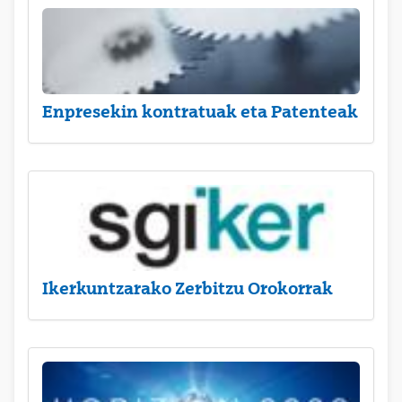
Enpresekin kontratuak eta Patenteak
Ikerkuntzarako Zerbitzu Orokorrak