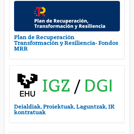
Plan de Recuperación
Transformación y Resiliencia- Fondos
MRR
Deialdiak, Proiektuak, Laguntzak, IK
kontratuak