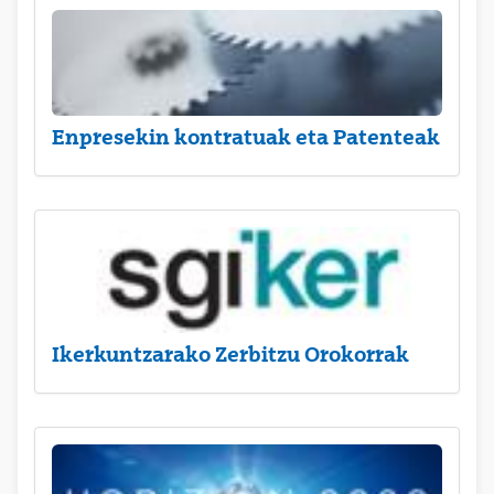
Enpresekin kontratuak eta Patenteak
Ikerkuntzarako Zerbitzu Orokorrak