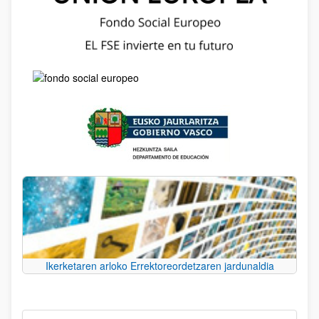
Ikerketaren arloko Errektoreordetzaren jardunaldia