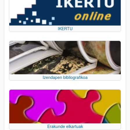
IKERTU
Izendapen bibliografikoa
Erakunde elkartuak