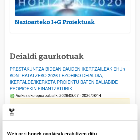
Nazioarteko I+G Proiektuak
Deialdi gaurkotuak
PRESTAKUNTZA BIDEAN DAUDEN IKERTZAILEAK EHUn
KONTRATATZEKO 2026 I EZOHIKO DEIALDIA,
IKERTALDE/IKERKETA PROIEKTU BATEN BALIABIDE
PROPIOEKIN FINANTZATURIK
Aurkezteko epea zabalik: 2026/08/07 - 2026/08/14
ESKAERAK AURKEZTEKO EPEA 2026-08-14 ARTE ZABALIK.
UPV/EHUn Azpiegitura Zientifikoa eta Funts Bibliografikoak
erosi eta berritzeko laguntzak 2026
Izapide irekia
Web orri honek cookieak erabiltzen ditu