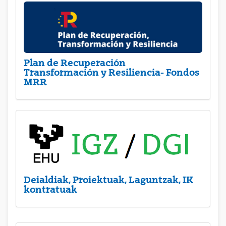
Plan de Recuperación
Transformación y Resiliencia- Fondos
MRR
Deialdiak, Proiektuak, Laguntzak, IK
kontratuak