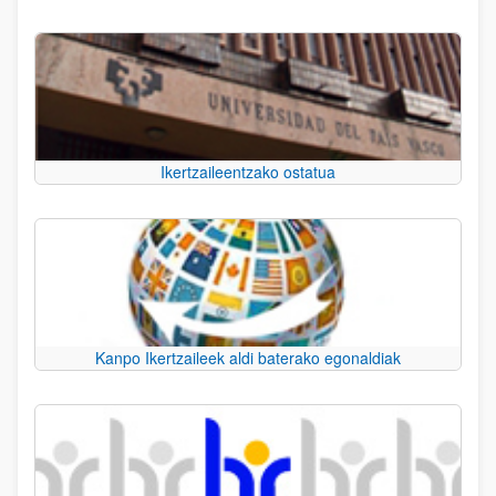
Ikertzaileentzako ostatua
Kanpo Ikertzaileek aldi baterako egonaldiak