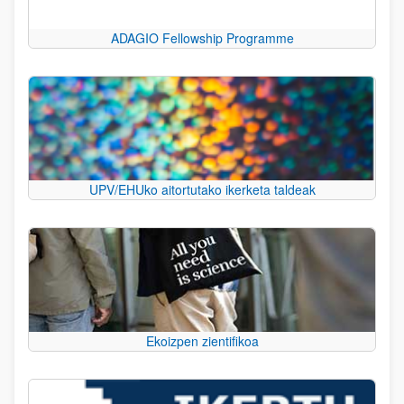
ADAGIO Fellowship Programme
UPV/EHUko aitortutako ikerketa taldeak
Ekoizpen zientifikoa