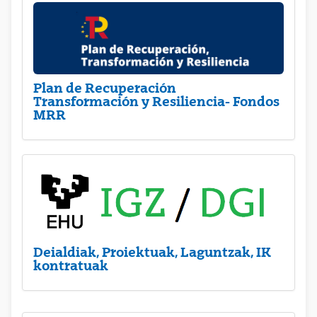
Plan de Recuperación
Transformación y Resiliencia- Fondos
MRR
Deialdiak, Proiektuak, Laguntzak, IK
kontratuak