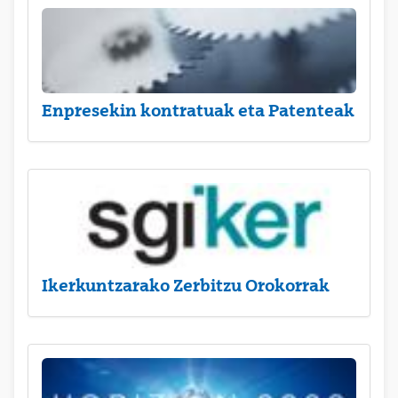
Enpresekin kontratuak eta Patenteak
Ikerkuntzarako Zerbitzu Orokorrak