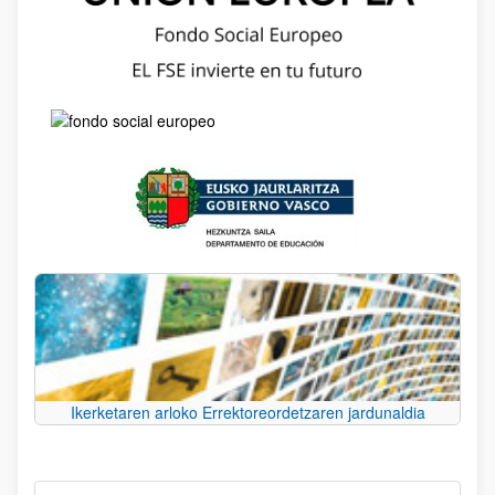
Ikerketaren arloko Errektoreordetzaren jardunaldia