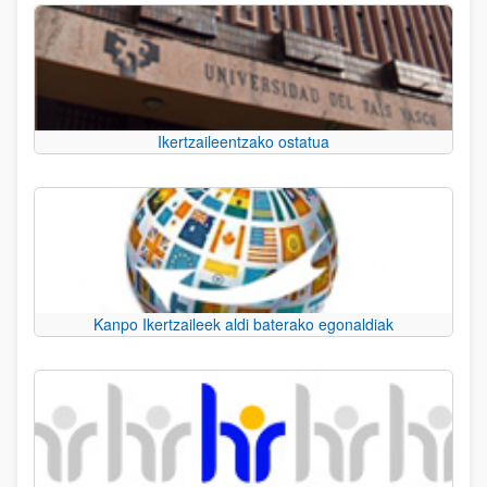
Ikertzaileentzako ostatua
Kanpo Ikertzaileek aldi baterako egonaldiak