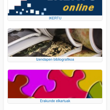
IKERTU
Izendapen bibliografikoa
Erakunde elkartuak