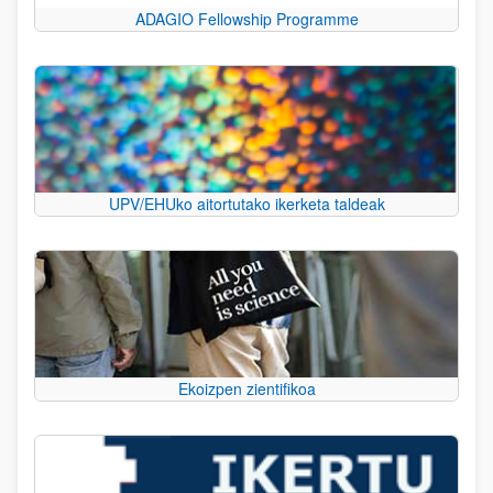
ADAGIO Fellowship Programme
UPV/EHUko aitortutako ikerketa taldeak
Ekoizpen zientifikoa