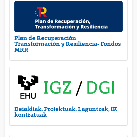
Plan de Recuperación
Transformación y Resiliencia- Fondos
MRR
Deialdiak, Proiektuak, Laguntzak, IK
kontratuak