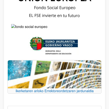
Ikerketaren arloko Errektoreordetzaren jardunaldia