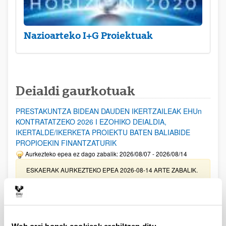
Nazioarteko I+G Proiektuak
Deialdi gaurkotuak
PRESTAKUNTZA BIDEAN DAUDEN IKERTZAILEAK EHUn
KONTRATATZEKO 2026 I EZOHIKO DEIALDIA,
IKERTALDE/IKERKETA PROIEKTU BATEN BALIABIDE
PROPIOEKIN FINANTZATURIK
Aurkezteko epea ez dago zabalik: 2026/08/07 - 2026/08/14
ESKAERAK AURKEZTEKO EPEA 2026-08-14 ARTE ZABALIK.
UPV/EHUn Azpiegitura Zientifikoa eta Funts Bibliografikoak
erosi eta berritzeko laguntzak 2026
Izapide irekia