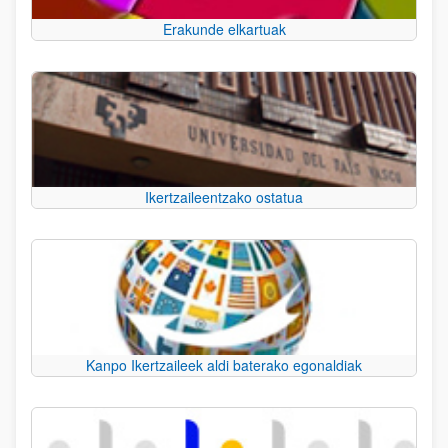
Erakunde elkartuak
Ikertzaileentzako ostatua
Kanpo Ikertzaileek aldi baterako egonaldiak