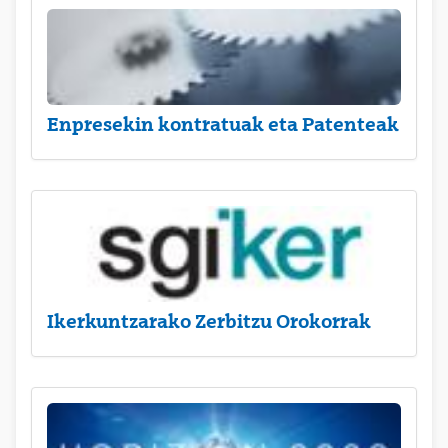
Enpresekin kontratuak eta Patenteak
Ikerkuntzarako Zerbitzu Orokorrak