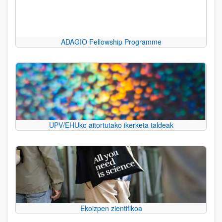
ADAGIO Fellowship Programme
UPV/EHUko aitortutako ikerketa taldeak
Ekoizpen zientifikoa