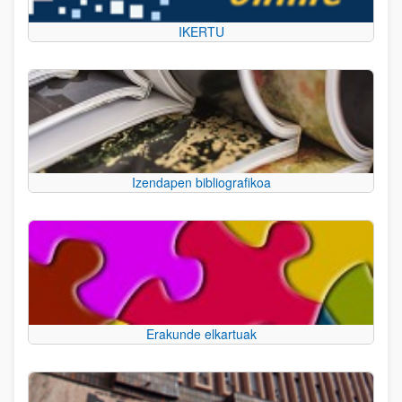
IKERTU
Izendapen bibliografikoa
Erakunde elkartuak