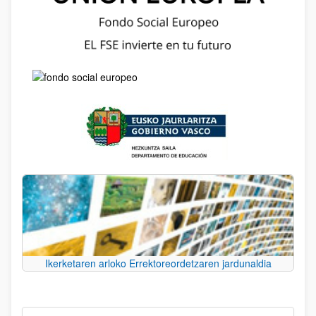
Ikerketaren arloko Errektoreordetzaren jardunaldia