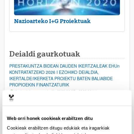
Nazioarteko I+G Proiektuak
Deialdi gaurkotuak
PRESTAKUNTZA BIDEAN DAUDEN IKERTZAILEAK EHUn
KONTRATATZEKO 2026 I EZOHIKO DEIALDIA,
IKERTALDE/IKERKETA PROIEKTU BATEN BALIABIDE
PROPIOEKIN FINANTZATURIK
Aurkezteko epea zabalik: 2026/08/07 - 2026/08/14
ESKAERAK AURKEZTEKO EPEA 2026-08-14 ARTE ZABALIK.
UPV/EHUn Azpiegitura Zientifikoa eta Funts Bibliografikoak
Web orri honek cookieak erabiltzen ditu
erosi eta berritzeko laguntzak 2026
Izapide irekia
Cookieak erabiltzen ditugu edukiak eta iragarkiak