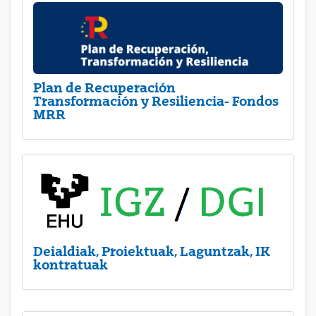
Plan de Recuperación
Transformación y Resiliencia- Fondos
MRR
Deialdiak, Proiektuak, Laguntzak, IK
kontratuak