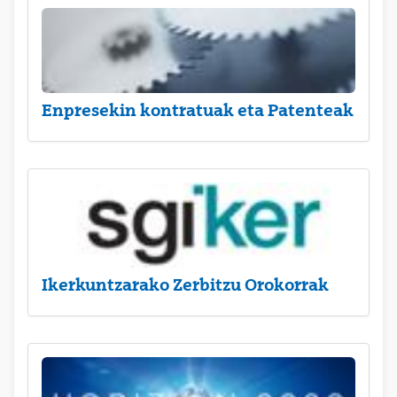
Enpresekin kontratuak eta Patenteak
Ikerkuntzarako Zerbitzu Orokorrak