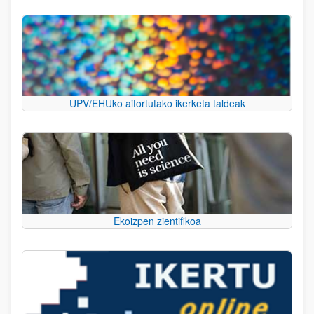
UPV/EHUko aitortutako ikerketa taldeak
Ekoizpen zientifikoa