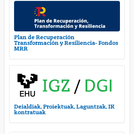
Plan de Recuperación
Transformación y Resiliencia- Fondos
MRR
Deialdiak, Proiektuak, Laguntzak, IK
kontratuak