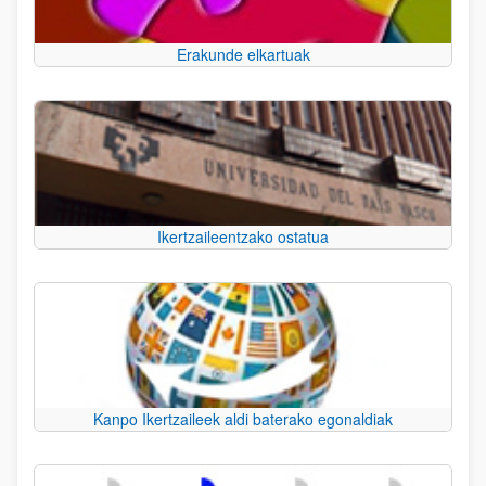
Erakunde elkartuak
Ikertzaileentzako ostatua
Kanpo Ikertzaileek aldi baterako egonaldiak