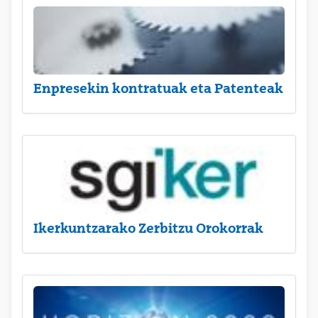
Enpresekin kontratuak eta Patenteak
Ikerkuntzarako Zerbitzu Orokorrak