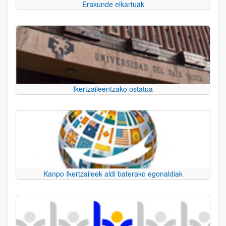
Erakunde elkartuak
Ikertzaileentzako ostatua
Kanpo Ikertzaileek aldi baterako egonaldiak