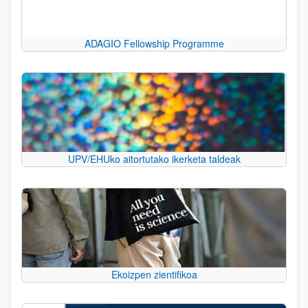
ADAGIO Fellowship Programme
UPV/EHUko aitortutako ikerketa taldeak
Ekoizpen zientifikoa