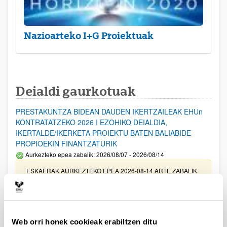
Nazioarteko I+G Proiektuak
Deialdi gaurkotuak
PRESTAKUNTZA BIDEAN DAUDEN IKERTZAILEAK EHUn
KONTRATATZEKO 2026 I EZOHIKO DEIALDIA,
IKERTALDE/IKERKETA PROIEKTU BATEN BALIABIDE
PROPIOEKIN FINANTZATURIK
Aurkezteko epea zabalik: 2026/08/07 - 2026/08/14
ESKAERAK AURKEZTEKO EPEA 2026-08-14 ARTE ZABALIK.
UPV/EHUn Azpiegitura Zientifikoa eta Funts Bibliografikoak
erosi eta berritzeko laguntzak 2026
Izapide irekia
Web orri honek cookieak erabiltzen ditu