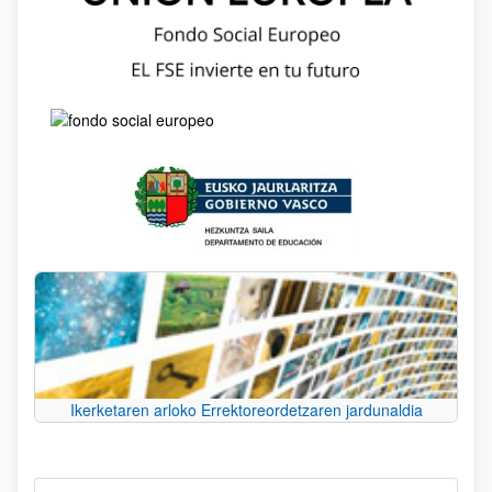
Ikerketaren arloko Errektoreordetzaren jardunaldia