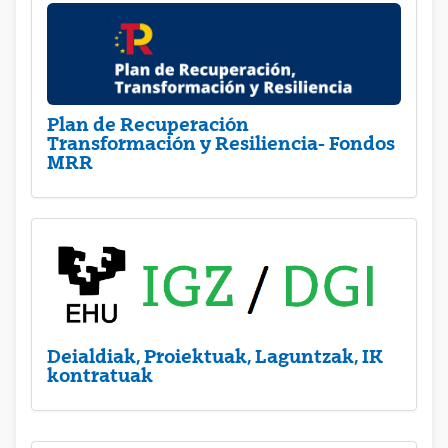
Plan de Recuperación
Transformación y Resiliencia- Fondos
MRR
Deialdiak, Proiektuak, Laguntzak, IK
kontratuak