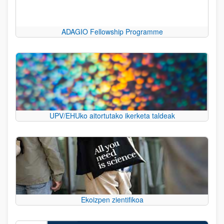
ADAGIO Fellowship Programme
UPV/EHUko aitortutako ikerketa taldeak
Ekoizpen zientifikoa