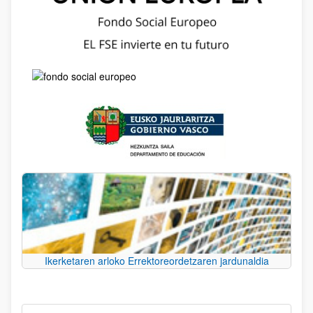
Ikerketaren arloko Errektoreordetzaren jardunaldia