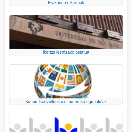
Erakunde elkartuak
Ikertzaileentzako ostatua
Kanpo Ikertzaileek aldi baterako egonaldiak