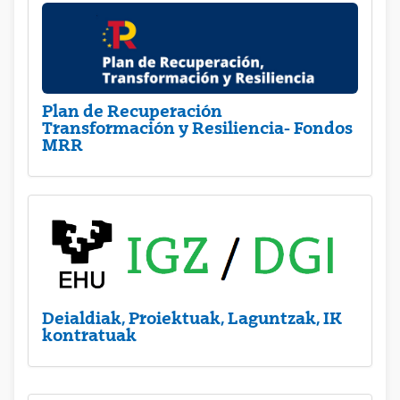
Plan de Recuperación
Transformación y Resiliencia- Fondos
MRR
Deialdiak, Proiektuak, Laguntzak, IK
kontratuak