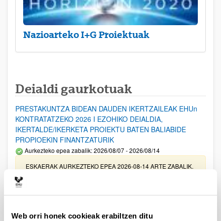
Nazioarteko I+G Proiektuak
Deialdi gaurkotuak
PRESTAKUNTZA BIDEAN DAUDEN IKERTZAILEAK EHUn
KONTRATATZEKO 2026 I EZOHIKO DEIALDIA,
IKERTALDE/IKERKETA PROIEKTU BATEN BALIABIDE
PROPIOEKIN FINANTZATURIK
Aurkezteko epea zabalik: 2026/08/07 - 2026/08/14
ESKAERAK AURKEZTEKO EPEA 2026-08-14 ARTE ZABALIK.
UPV/EHUn Azpiegitura Zientifikoa eta Funts Bibliografikoak
erosi eta berritzeko laguntzak 2026
Izapide irekia
Web orri honek cookieak erabiltzen ditu