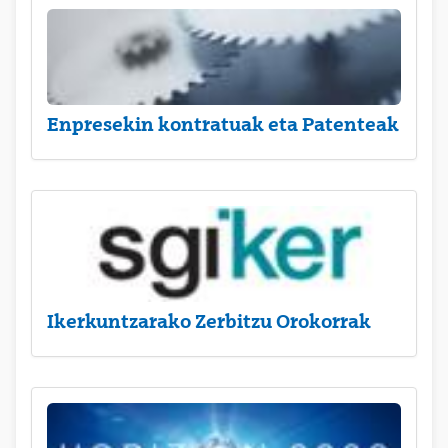
Enpresekin kontratuak eta Patenteak
Ikerkuntzarako Zerbitzu Orokorrak