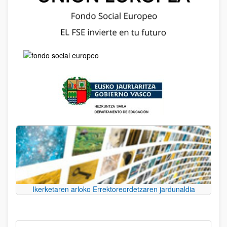
Ikerketaren arloko Errektoreordetzaren jardunaldia