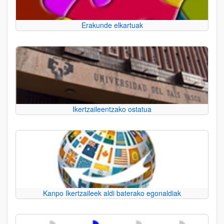
Erakunde elkartuak
Ikertzaileentzako ostatua
Kanpo Ikertzaileek aldi baterako egonaldiak