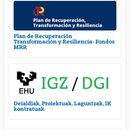
Plan de Recuperación
Transformación y Resiliencia- Fondos
MRR
Deialdiak, Proiektuak, Laguntzak, IK
kontratuak