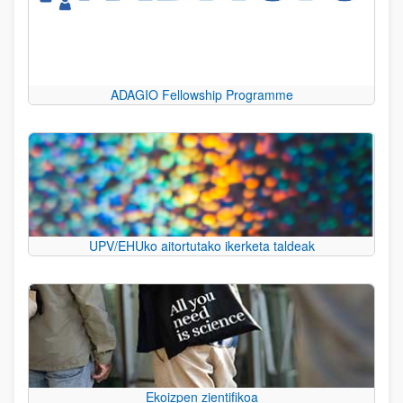
ADAGIO Fellowship Programme
UPV/EHUko aitortutako ikerketa taldeak
Ekoizpen zientifikoa