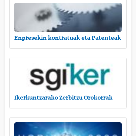
Enpresekin kontratuak eta Patenteak
Ikerkuntzarako Zerbitzu Orokorrak