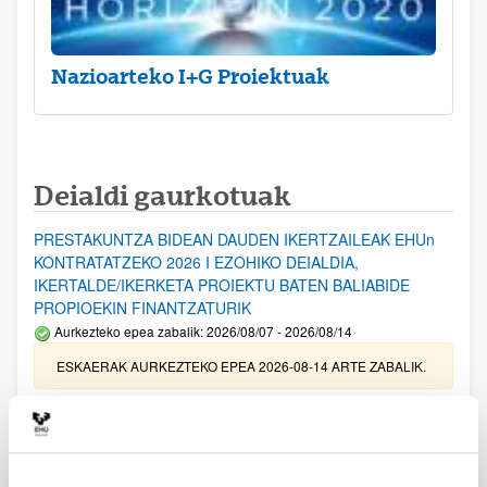
Nazioarteko I+G Proiektuak
Deialdi gaurkotuak
PRESTAKUNTZA BIDEAN DAUDEN IKERTZAILEAK EHUn
KONTRATATZEKO 2026 I EZOHIKO DEIALDIA,
IKERTALDE/IKERKETA PROIEKTU BATEN BALIABIDE
PROPIOEKIN FINANTZATURIK
Aurkezteko epea zabalik: 2026/08/07 - 2026/08/14
ESKAERAK AURKEZTEKO EPEA 2026-08-14 ARTE ZABALIK.
UPV/EHUn Azpiegitura Zientifikoa eta Funts Bibliografikoak
erosi eta berritzeko laguntzak 2026
Izapide irekia