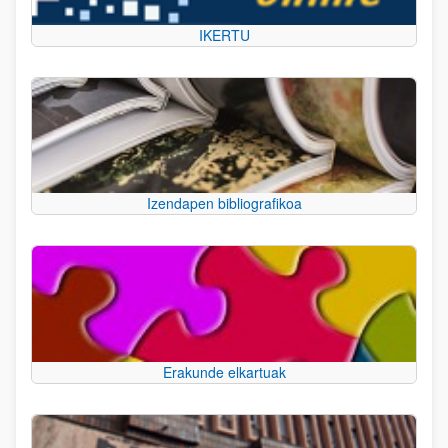
IKERTU
Izendapen bibliografikoa
Erakunde elkartuak