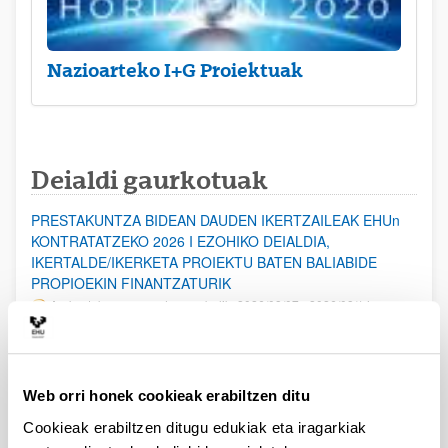
Nazioarteko I+G Proiektuak
Deialdi gaurkotuak
PRESTAKUNTZA BIDEAN DAUDEN IKERTZAILEAK EHUn
KONTRATATZEKO 2026 I EZOHIKO DEIALDIA,
IKERTALDE/IKERKETA PROIEKTU BATEN BALIABIDE
PROPIOEKIN FINANTZATURIK
Aurkezteko epea ez dago zabalik: 2026/08/07 - 2026/08/14
ESKAERAK AURKEZTEKO EPEA 2026-08-14 ARTE ZABALIK.
UPV/EHUn Azpiegitura Zientifikoa eta Funts Bibliografikoak
Web orri honek cookieak erabiltzen ditu
erosi eta berritzeko laguntzak 2026
Izapide irekia
Cookieak erabiltzen ditugu edukiak eta iragarkiak