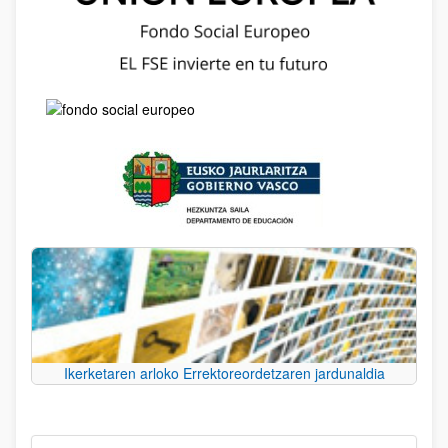
Ikerketaren arloko Errektoreordetzaren jardunaldia