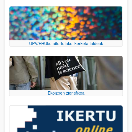
UPV/EHUko aitortutako ikerketa taldeak
Ekoizpen zientifikoa