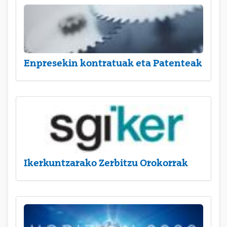
Enpresekin kontratuak eta Patenteak
Ikerkuntzarako Zerbitzu Orokorrak