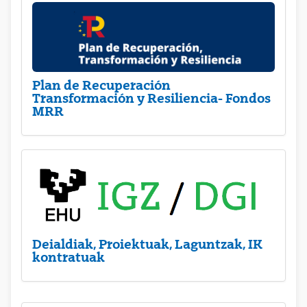
Plan de Recuperación
Transformación y Resiliencia- Fondos
MRR
Deialdiak, Proiektuak, Laguntzak, IK
kontratuak