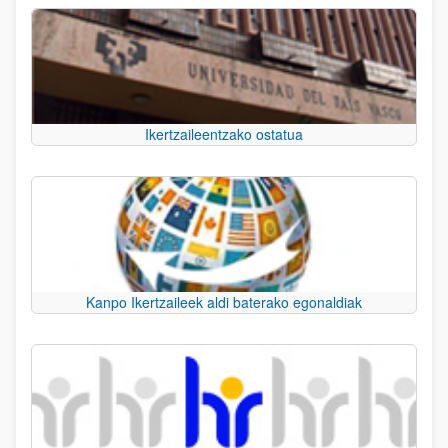
Ikertzaileentzako ostatua
Kanpo Ikertzaileek aldi baterako egonaldiak