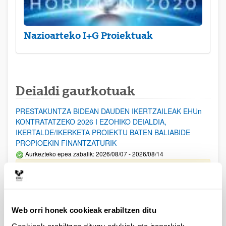
Nazioarteko I+G Proiektuak
Deialdi gaurkotuak
PRESTAKUNTZA BIDEAN DAUDEN IKERTZAILEAK EHUn
KONTRATATZEKO 2026 I EZOHIKO DEIALDIA,
IKERTALDE/IKERKETA PROIEKTU BATEN BALIABIDE
PROPIOEKIN FINANTZATURIK
Aurkezteko epea zabalik: 2026/08/07 - 2026/08/14
ESKAERAK AURKEZTEKO EPEA 2026-08-14 ARTE ZABALIK.
UPV/EHUn Azpiegitura Zientifikoa eta Funts Bibliografikoak
erosi eta berritzeko laguntzak 2026
Web orri honek cookieak erabiltzen ditu
Izapide irekia