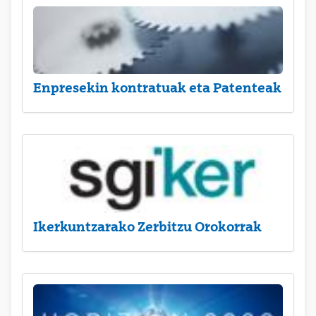
Enpresekin kontratuak eta Patenteak
Ikerkuntzarako Zerbitzu Orokorrak