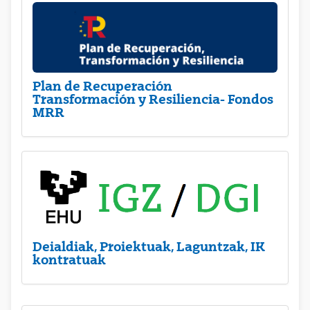
Plan de Recuperación
Transformación y Resiliencia- Fondos
MRR
Deialdiak, Proiektuak, Laguntzak, IK
kontratuak