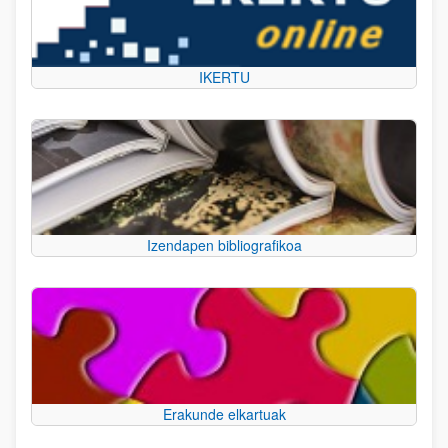
IKERTU
Izendapen bibliografikoa
Erakunde elkartuak