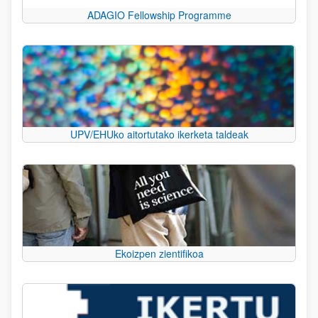
ADAGIO Fellowship Programme
UPV/EHUko aitortutako ikerketa taldeak
Ekoizpen zientifikoa