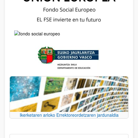
Ikerketaren arloko Errektoreordetzaren jardunaldia