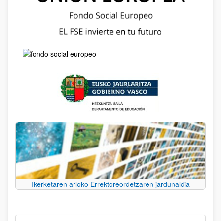
Ikerketaren arloko Errektoreordetzaren jardunaldia