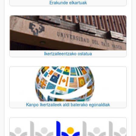
Erakunde elkartuak
Ikertzaileentzako ostatua
Kanpo Ikertzaileek aldi baterako egonaldiak