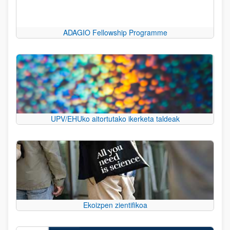
ADAGIO Fellowship Programme
UPV/EHUko aitortutako ikerketa taldeak
Ekoizpen zientifikoa