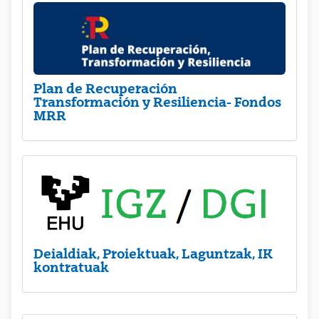
Plan de Recuperación
Transformación y Resiliencia- Fondos
MRR
Deialdiak, Proiektuak, Laguntzak, IK
kontratuak