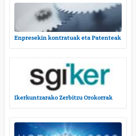
Enpresekin kontratuak eta Patenteak
Ikerkuntzarako Zerbitzu Orokorrak