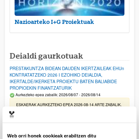
Nazioarteko I+G Proiektuak
Deialdi gaurkotuak
PRESTAKUNTZA BIDEAN DAUDEN IKERTZAILEAK EHUn
KONTRATATZEKO 2026 I EZOHIKO DEIALDIA,
IKERTALDE/IKERKETA PROIEKTU BATEN BALIABIDE
PROPIOEKIN FINANTZATURIK
Aurkezteko epea zabalik: 2026/08/07 - 2026/08/14
ESKAERAK AURKEZTEKO EPEA 2026-08-14 ARTE ZABALIK.
UPV/EHUn Azpiegitura Zientifikoa eta Funts Bibliografikoak
erosi eta berritzeko laguntzak 2026
Izapide irekia
Web orri honek cookieak erabiltzen ditu