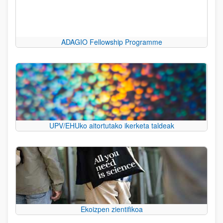
ADAGIO Fellowship Programme
UPV/EHUko aitortutako ikerketa taldeak
Ekoizpen zientifikoa