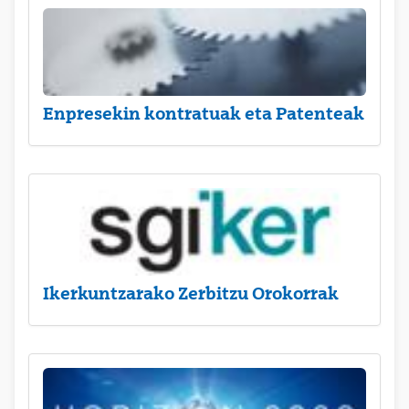
Enpresekin kontratuak eta Patenteak
Ikerkuntzarako Zerbitzu Orokorrak