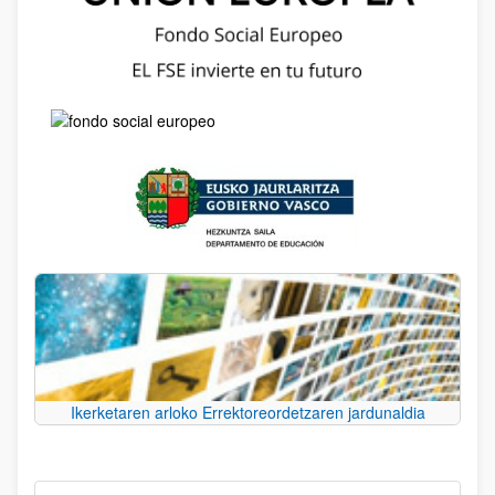
Ikerketaren arloko Errektoreordetzaren jardunaldia