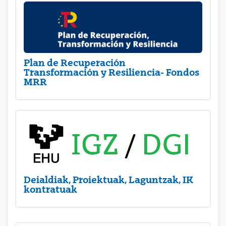
Plan de Recuperación
Transformación y Resiliencia- Fondos
MRR
Deialdiak, Proiektuak, Laguntzak, IK
kontratuak