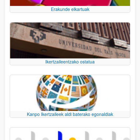
Erakunde elkartuak
Ikertzaileentzako ostatua
Kanpo Ikertzaileek aldi baterako egonaldiak