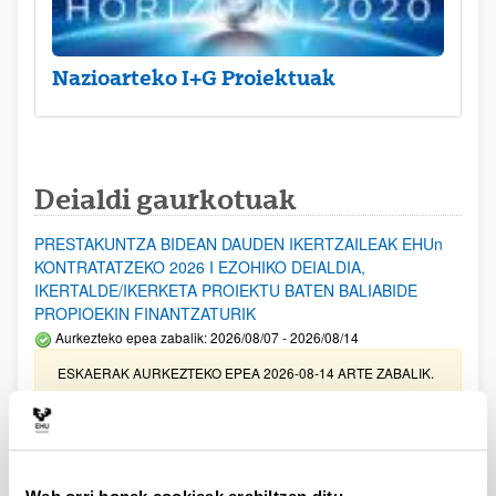
Nazioarteko I+G Proiektuak
Deialdi gaurkotuak
PRESTAKUNTZA BIDEAN DAUDEN IKERTZAILEAK EHUn
KONTRATATZEKO 2026 I EZOHIKO DEIALDIA,
IKERTALDE/IKERKETA PROIEKTU BATEN BALIABIDE
PROPIOEKIN FINANTZATURIK
Aurkezteko epea zabalik: 2026/08/07 - 2026/08/14
ESKAERAK AURKEZTEKO EPEA 2026-08-14 ARTE ZABALIK.
UPV/EHUn Azpiegitura Zientifikoa eta Funts Bibliografikoak
erosi eta berritzeko laguntzak 2026
Izapide irekia