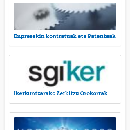
Enpresekin kontratuak eta Patenteak
Ikerkuntzarako Zerbitzu Orokorrak