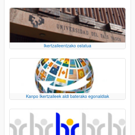
Ikertzaileentzako ostatua
Kanpo Ikertzaileek aldi baterako egonaldiak