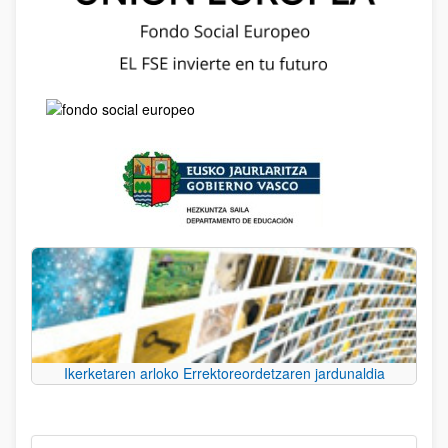
Ikerketaren arloko Errektoreordetzaren jardunaldia