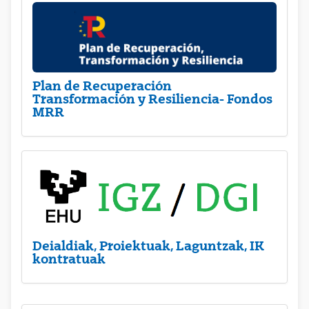
Plan de Recuperación
Transformación y Resiliencia- Fondos
MRR
Deialdiak, Proiektuak, Laguntzak, IK
kontratuak