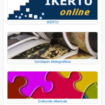
IKERTU
Izendapen bibliografikoa
Erakunde elkartuak