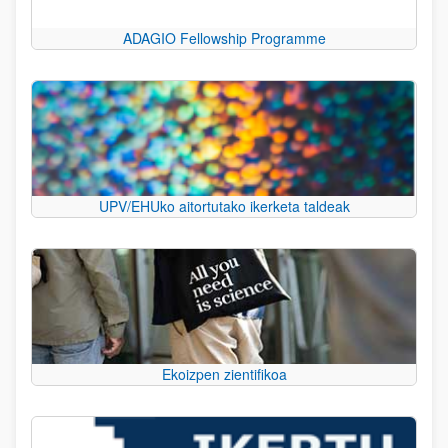
ADAGIO Fellowship Programme
UPV/EHUko aitortutako ikerketa taldeak
Ekoizpen zientifikoa