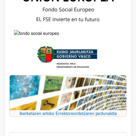
Ikerketaren arloko Errektoreordetzaren jardunaldia