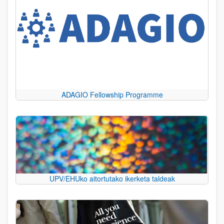
ADAGIO Fellowship Programme
UPV/EHUko aitortutako ikerketa taldeak