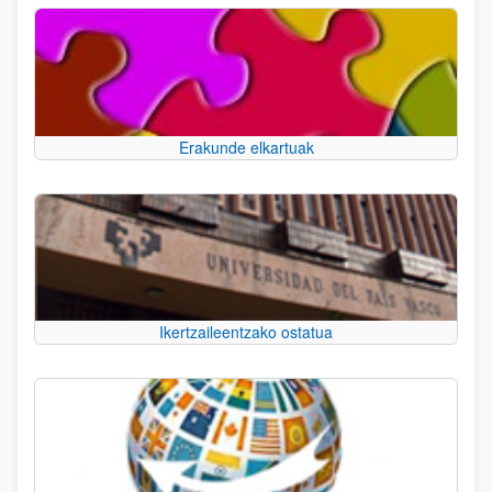
Erakunde elkartuak
Ikertzaileentzako ostatua