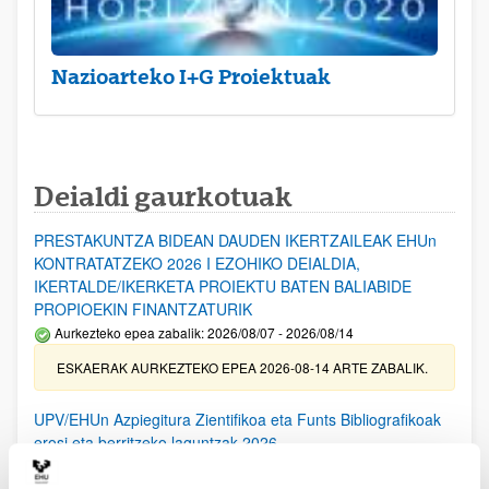
Nazioarteko I+G Proiektuak
Deialdi gaurkotuak
PRESTAKUNTZA BIDEAN DAUDEN IKERTZAILEAK EHUn
KONTRATATZEKO 2026 I EZOHIKO DEIALDIA,
IKERTALDE/IKERKETA PROIEKTU BATEN BALIABIDE
PROPIOEKIN FINANTZATURIK
Aurkezteko epea zabalik: 2026/08/07 - 2026/08/14
ESKAERAK AURKEZTEKO EPEA 2026-08-14 ARTE ZABALIK.
UPV/EHUn Azpiegitura Zientifikoa eta Funts Bibliografikoak
erosi eta berritzeko laguntzak 2026
Izapide irekia