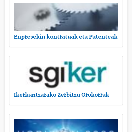
Enpresekin kontratuak eta Patenteak
Ikerkuntzarako Zerbitzu Orokorrak