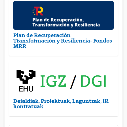
Plan de Recuperación
Transformación y Resiliencia- Fondos
MRR
Deialdiak, Proiektuak, Laguntzak, IK
kontratuak