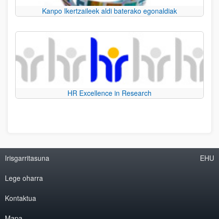
Kanpo Ikertzaileek aldi baterako egonaldiak
HR Excellence in Research
Irisgarritasuna
EHU
Lege oharra
Kontaktua
Mapa