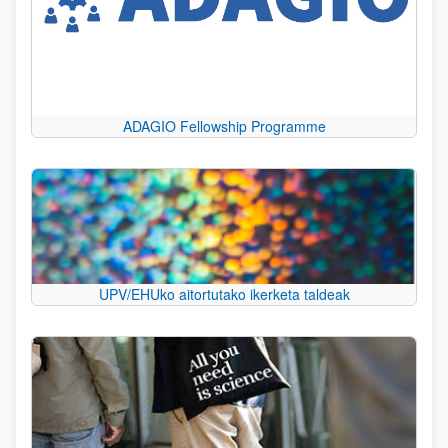
ADAGIO Fellowship Programme
UPV/EHUko aitortutako ikerketa taldeak