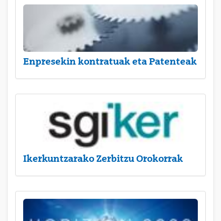
Enpresekin kontratuak eta Patenteak
Ikerkuntzarako Zerbitzu Orokorrak