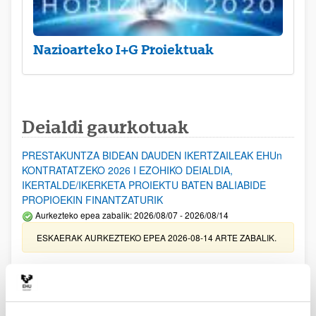
Nazioarteko I+G Proiektuak
Deialdi gaurkotuak
PRESTAKUNTZA BIDEAN DAUDEN IKERTZAILEAK EHUn
KONTRATATZEKO 2026 I EZOHIKO DEIALDIA,
IKERTALDE/IKERKETA PROIEKTU BATEN BALIABIDE
PROPIOEKIN FINANTZATURIK
Aurkezteko epea zabalik: 2026/08/07 - 2026/08/14
ESKAERAK AURKEZTEKO EPEA 2026-08-14 ARTE ZABALIK.
UPV/EHUn Azpiegitura Zientifikoa eta Funts Bibliografikoak
erosi eta berritzeko laguntzak 2026
Izapide irekia