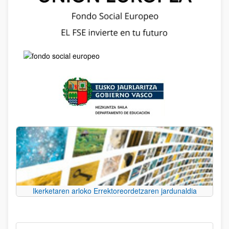
Ikerketaren arloko Errektoreordetzaren jardunaldia