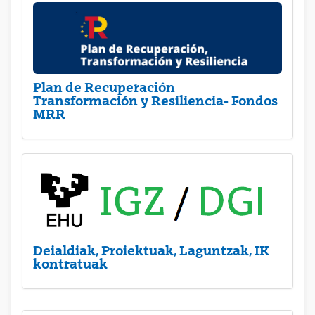
Plan de Recuperación
Transformación y Resiliencia- Fondos
MRR
Deialdiak, Proiektuak, Laguntzak, IK
kontratuak