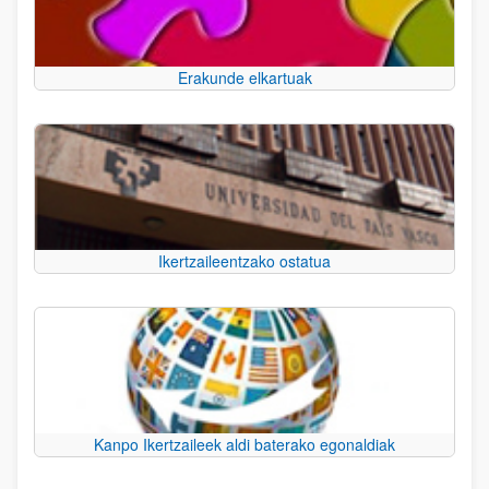
Erakunde elkartuak
Ikertzaileentzako ostatua
Kanpo Ikertzaileek aldi baterako egonaldiak