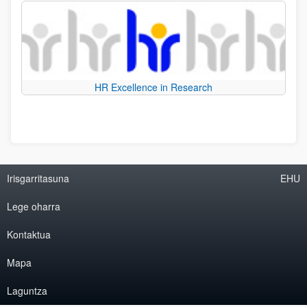
HR Excellence in Research
Irisgarritasuna
EHU
Lege oharra
Kontaktua
Mapa
Laguntza