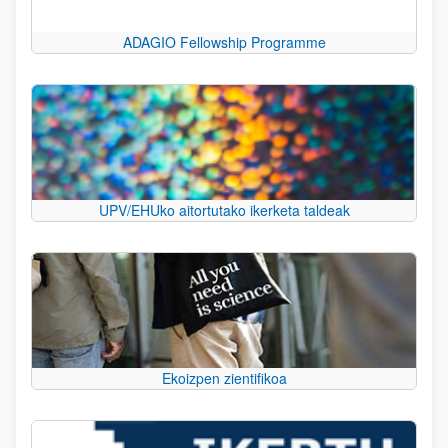
ADAGIO Fellowship Programme
UPV/EHUko aitortutako ikerketa taldeak
Ekoizpen zientifikoa