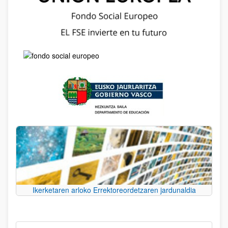
Ikerketaren arloko Errektoreordetzaren jardunaldia