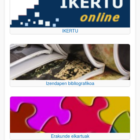
IKERTU
Izendapen bibliografikoa
Erakunde elkartuak