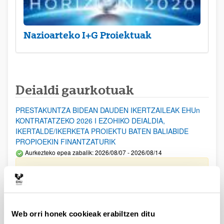
Nazioarteko I+G Proiektuak
Deialdi gaurkotuak
PRESTAKUNTZA BIDEAN DAUDEN IKERTZAILEAK EHUn
KONTRATATZEKO 2026 I EZOHIKO DEIALDIA,
IKERTALDE/IKERKETA PROIEKTU BATEN BALIABIDE
PROPIOEKIN FINANTZATURIK
Aurkezteko epea zabalik: 2026/08/07 - 2026/08/14
ESKAERAK AURKEZTEKO EPEA 2026-08-14 ARTE ZABALIK.
UPV/EHUn Azpiegitura Zientifikoa eta Funts Bibliografikoak
erosi eta berritzeko laguntzak 2026
Izapide irekia
Web orri honek cookieak erabiltzen ditu