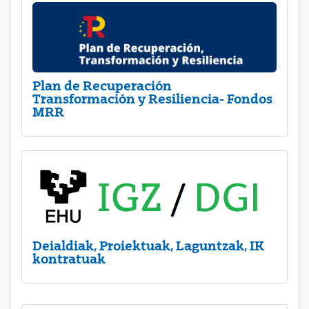
Plan de Recuperación
Transformación y Resiliencia- Fondos
MRR
Deialdiak, Proiektuak, Laguntzak, IK
kontratuak