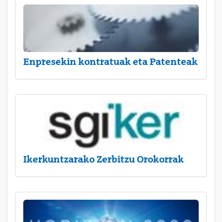
Enpresekin kontratuak eta Patenteak
Ikerkuntzarako Zerbitzu Orokorrak