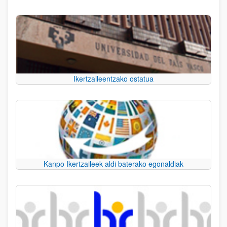
Ikertzaileentzako ostatua
Kanpo Ikertzaileek aldi baterako egonaldiak