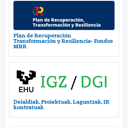
Plan de Recuperación
Transformación y Resiliencia- Fondos
MRR
Deialdiak, Proiektuak, Laguntzak, IK
kontratuak