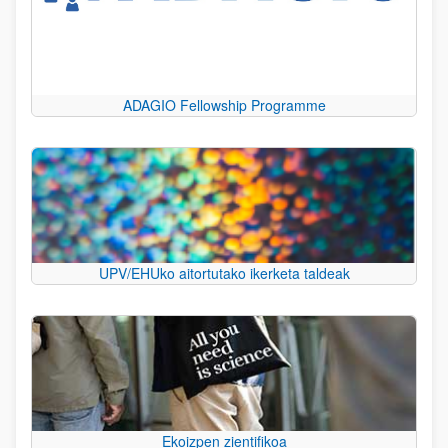
ADAGIO Fellowship Programme
UPV/EHUko aitortutako ikerketa taldeak
Ekoizpen zientifikoa