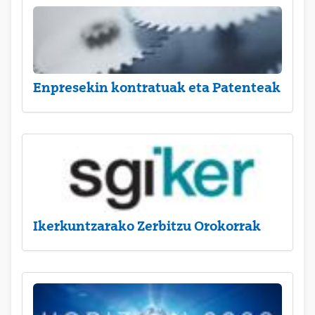
Enpresekin kontratuak eta Patenteak
Ikerkuntzarako Zerbitzu Orokorrak