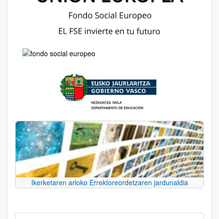
Ikerketaren arloko Errektoreordetzaren jardunaldia