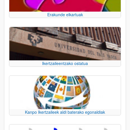
Erakunde elkartuak
Ikertzaileentzako ostatua
Kanpo Ikertzaileek aldi baterako egonaldiak