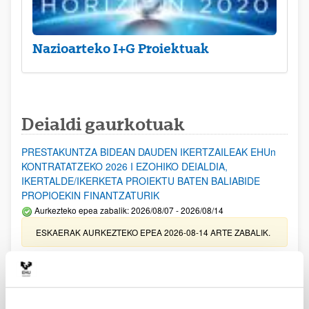
Nazioarteko I+G Proiektuak
Deialdi gaurkotuak
PRESTAKUNTZA BIDEAN DAUDEN IKERTZAILEAK EHUn
KONTRATATZEKO 2026 I EZOHIKO DEIALDIA,
IKERTALDE/IKERKETA PROIEKTU BATEN BALIABIDE
PROPIOEKIN FINANTZATURIK
Aurkezteko epea zabalik: 2026/08/07 - 2026/08/14
ESKAERAK AURKEZTEKO EPEA 2026-08-14 ARTE ZABALIK.
UPV/EHUn Azpiegitura Zientifikoa eta Funts Bibliografikoak
erosi eta berritzeko laguntzak 2026
Izapide irekia