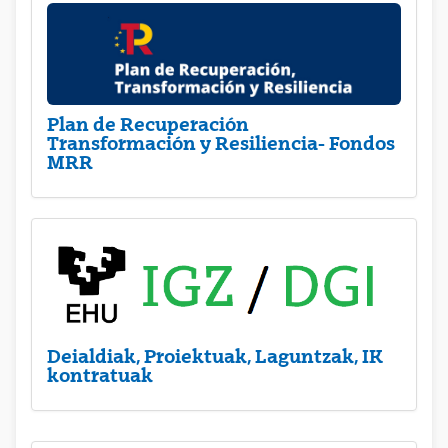
Plan de Recuperación
Transformación y Resiliencia- Fondos
MRR
Deialdiak, Proiektuak, Laguntzak, IK
kontratuak