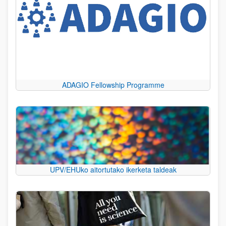
ADAGIO Fellowship Programme
UPV/EHUko aitortutako ikerketa taldeak