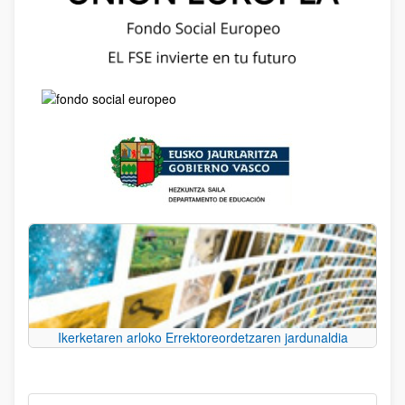
Ikerketaren arloko Errektoreordetzaren jardunaldia