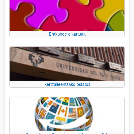
Erakunde elkartuak
Ikertzaileentzako ostatua