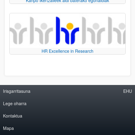
Kanpo Ikertzaileek aldi baterako egonaldiak
HR Excellence in Research
Irisgarritasuna
EHU
Lege oharra
Kontaktua
Mapa