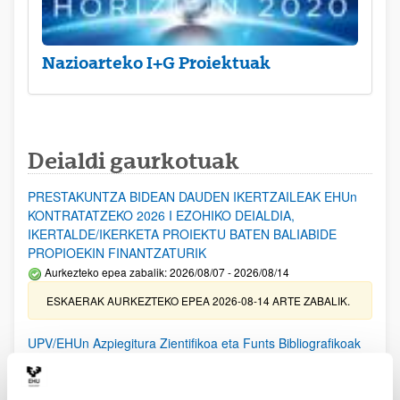
Nazioarteko I+G Proiektuak
Deialdi gaurkotuak
PRESTAKUNTZA BIDEAN DAUDEN IKERTZAILEAK EHUn
KONTRATATZEKO 2026 I EZOHIKO DEIALDIA,
IKERTALDE/IKERKETA PROIEKTU BATEN BALIABIDE
PROPIOEKIN FINANTZATURIK
Aurkezteko epea zabalik: 2026/08/07 - 2026/08/14
ESKAERAK AURKEZTEKO EPEA 2026-08-14 ARTE ZABALIK.
UPV/EHUn Azpiegitura Zientifikoa eta Funts Bibliografikoak
erosi eta berritzeko laguntzak 2026
Izapide irekia