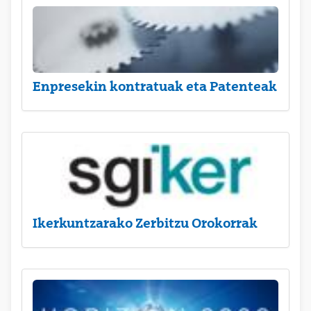
Enpresekin kontratuak eta Patenteak
Ikerkuntzarako Zerbitzu Orokorrak