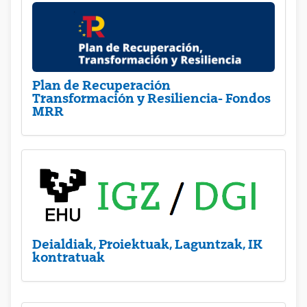
Plan de Recuperación
Transformación y Resiliencia- Fondos
MRR
Deialdiak, Proiektuak, Laguntzak, IK
kontratuak