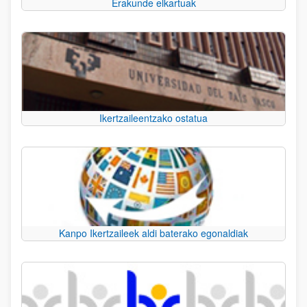
Erakunde elkartuak
Ikertzaileentzako ostatua
Kanpo Ikertzaileek aldi baterako egonaldiak