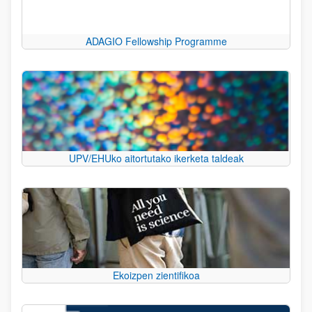
ADAGIO Fellowship Programme
UPV/EHUko aitortutako ikerketa taldeak
Ekoizpen zientifikoa