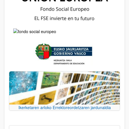
Ikerketaren arloko Errektoreordetzaren jardunaldia