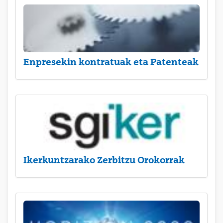
Enpresekin kontratuak eta Patenteak
Ikerkuntzarako Zerbitzu Orokorrak