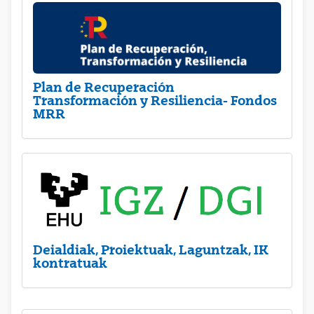
Plan de Recuperación
Transformación y Resiliencia- Fondos
MRR
Deialdiak, Proiektuak, Laguntzak, IK
kontratuak