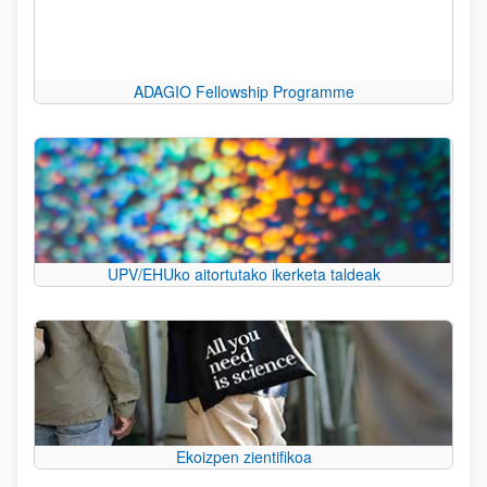
ADAGIO Fellowship Programme
UPV/EHUko aitortutako ikerketa taldeak
Ekoizpen zientifikoa