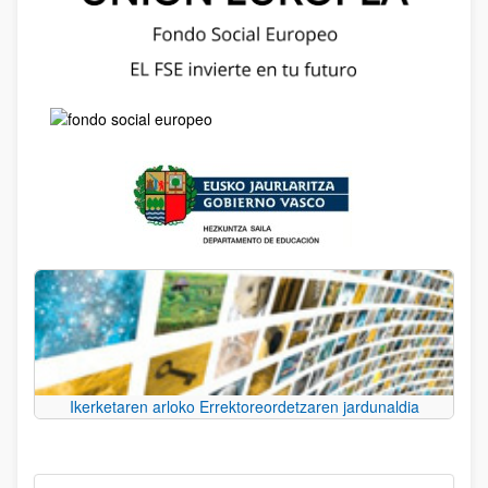
Ikerketaren arloko Errektoreordetzaren jardunaldia