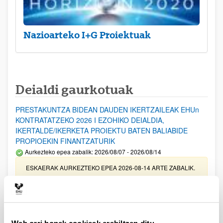
Nazioarteko I+G Proiektuak
Deialdi gaurkotuak
PRESTAKUNTZA BIDEAN DAUDEN IKERTZAILEAK EHUn
KONTRATATZEKO 2026 I EZOHIKO DEIALDIA,
IKERTALDE/IKERKETA PROIEKTU BATEN BALIABIDE
PROPIOEKIN FINANTZATURIK
Aurkezteko epea zabalik: 2026/08/07 - 2026/08/14
ESKAERAK AURKEZTEKO EPEA 2026-08-14 ARTE ZABALIK.
UPV/EHUn Azpiegitura Zientifikoa eta Funts Bibliografikoak
erosi eta berritzeko laguntzak 2026
Izapide irekia