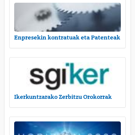
Enpresekin kontratuak eta Patenteak
Ikerkuntzarako Zerbitzu Orokorrak