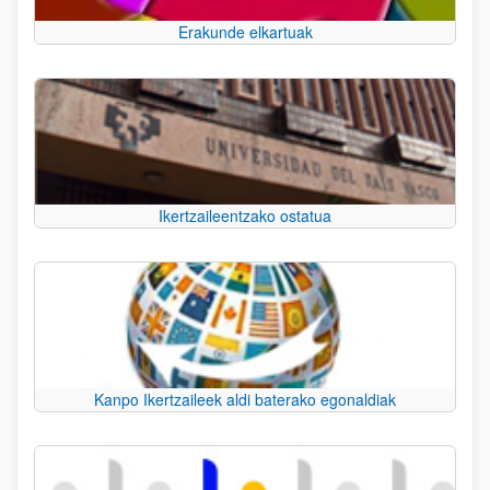
Erakunde elkartuak
Ikertzaileentzako ostatua
Kanpo Ikertzaileek aldi baterako egonaldiak