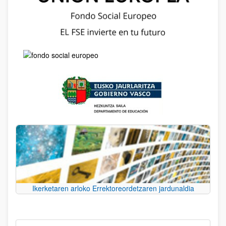
Ikerketaren arloko Errektoreordetzaren jardunaldia