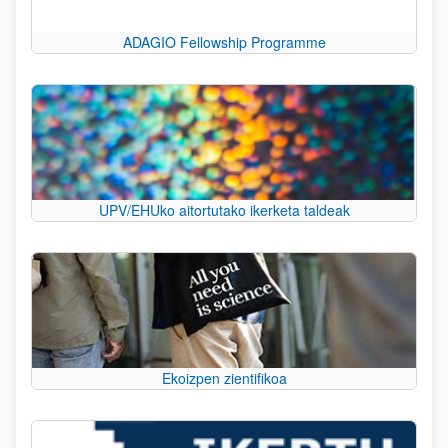
ADAGIO Fellowship Programme
UPV/EHUko aitortutako ikerketa taldeak
Ekoizpen zientifikoa