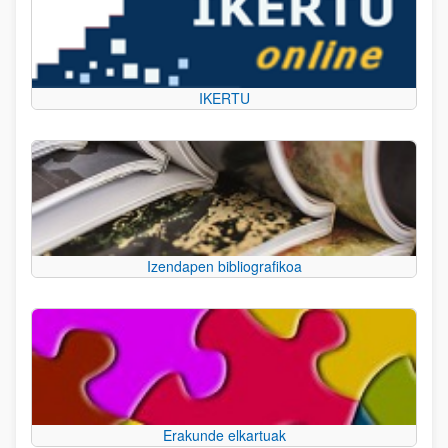
IKERTU
Izendapen bibliografikoa
Erakunde elkartuak