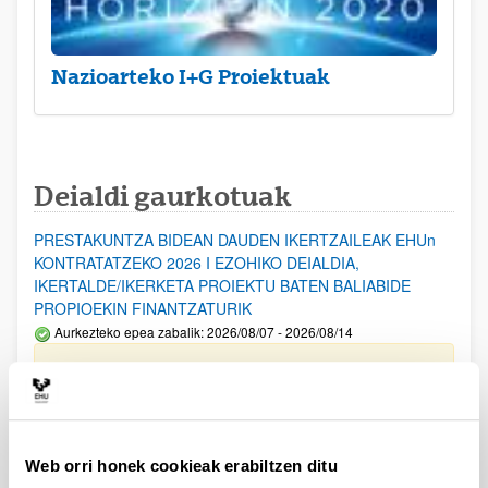
Nazioarteko I+G Proiektuak
Deialdi gaurkotuak
PRESTAKUNTZA BIDEAN DAUDEN IKERTZAILEAK EHUn
KONTRATATZEKO 2026 I EZOHIKO DEIALDIA,
IKERTALDE/IKERKETA PROIEKTU BATEN BALIABIDE
PROPIOEKIN FINANTZATURIK
Aurkezteko epea zabalik: 2026/08/07 - 2026/08/14
ESKAERAK AURKEZTEKO EPEA 2026-08-14 ARTE ZABALIK.
UPV/EHUn Azpiegitura Zientifikoa eta Funts Bibliografikoak
erosi eta berritzeko laguntzak 2026
Izapide irekia
Web orri honek cookieak erabiltzen ditu