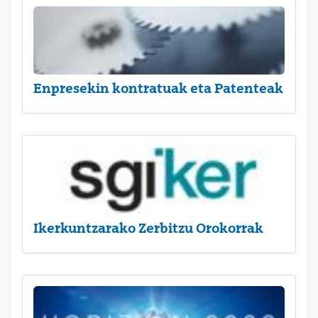
Enpresekin kontratuak eta Patenteak
Ikerkuntzarako Zerbitzu Orokorrak