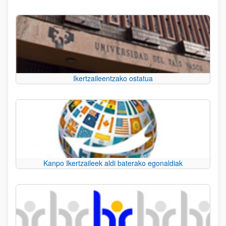
Ikertzaileentzako ostatua
Kanpo Ikertzaileek aldi baterako egonaldiak