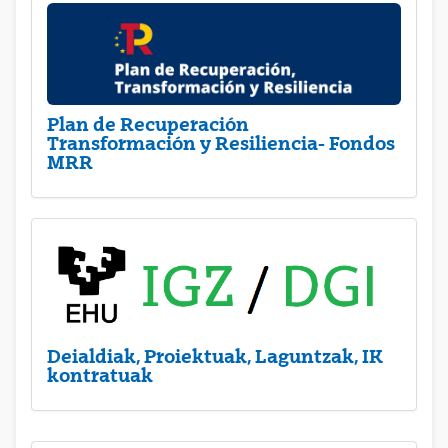
Plan de Recuperación
Transformación y Resiliencia- Fondos
MRR
Deialdiak, Proiektuak, Laguntzak, IK
kontratuak