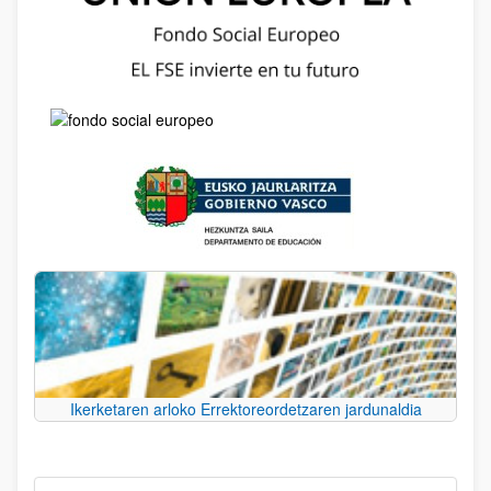
Ikerketaren arloko Errektoreordetzaren jardunaldia