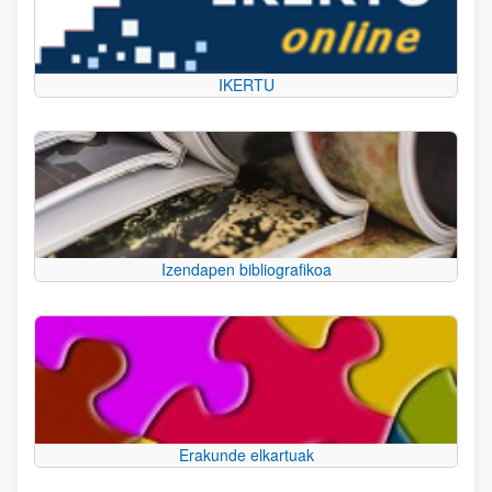
IKERTU
Izendapen bibliografikoa
Erakunde elkartuak