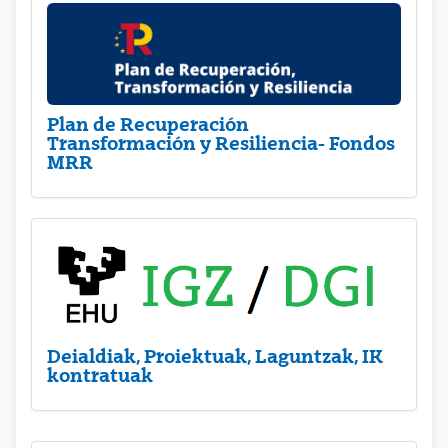
Plan de Recuperación
Transformación y Resiliencia- Fondos
MRR
Deialdiak, Proiektuak, Laguntzak, IK
kontratuak