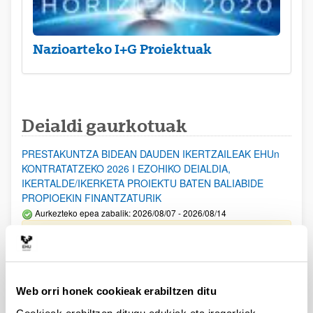
Nazioarteko I+G Proiektuak
Deialdi gaurkotuak
PRESTAKUNTZA BIDEAN DAUDEN IKERTZAILEAK EHUn
KONTRATATZEKO 2026 I EZOHIKO DEIALDIA,
IKERTALDE/IKERKETA PROIEKTU BATEN BALIABIDE
PROPIOEKIN FINANTZATURIK
Aurkezteko epea zabalik: 2026/08/07 - 2026/08/14
ESKAERAK AURKEZTEKO EPEA 2026-08-14 ARTE ZABALIK.
UPV/EHUn Azpiegitura Zientifikoa eta Funts Bibliografikoak
erosi eta berritzeko laguntzak 2026
Web orri honek cookieak erabiltzen ditu
Izapide irekia