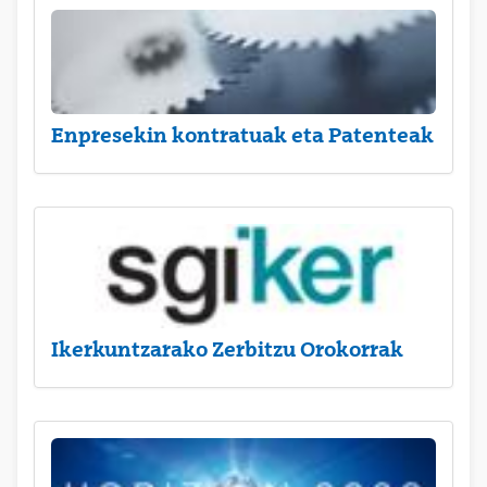
Enpresekin kontratuak eta Patenteak
Ikerkuntzarako Zerbitzu Orokorrak