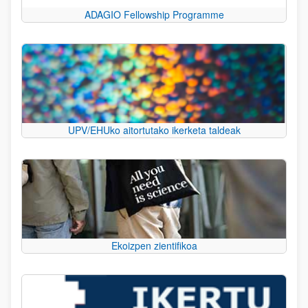
ADAGIO Fellowship Programme
UPV/EHUko aitortutako ikerketa taldeak
Ekoizpen zientifikoa