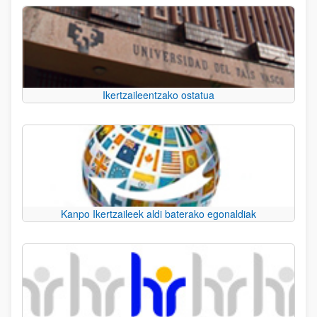
Ikertzaileentzako ostatua
Kanpo Ikertzaileek aldi baterako egonaldiak