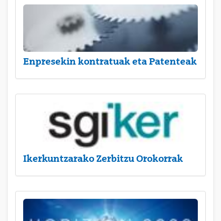
Enpresekin kontratuak eta Patenteak
Ikerkuntzarako Zerbitzu Orokorrak