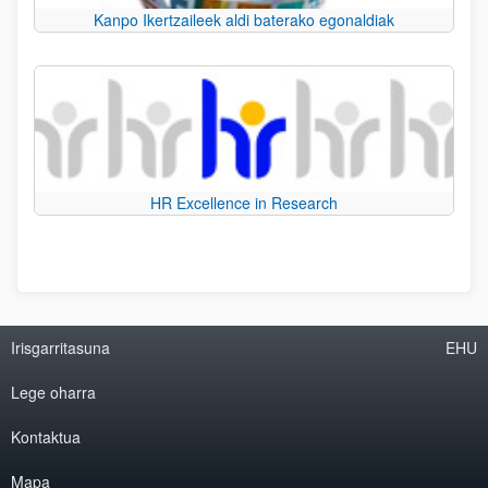
Kanpo Ikertzaileek aldi baterako egonaldiak
HR Excellence in Research
Irisgarritasuna
EHU
Lege oharra
Kontaktua
Mapa