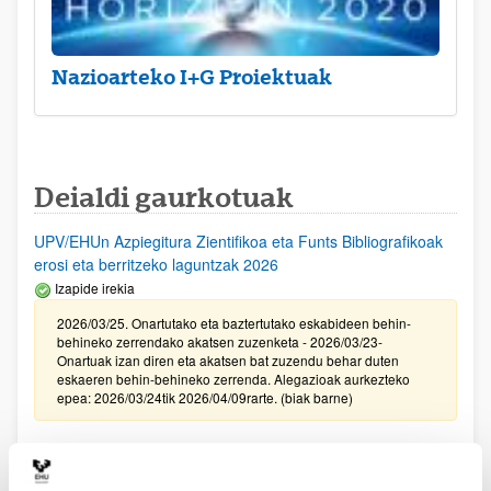
Nazioarteko I+G Proiektuak
Deialdi gaurkotuak
UPV/EHUn Azpiegitura Zientifikoa eta Funts Bibliografikoak
erosi eta berritzeko laguntzak 2026
Izapide irekia
2026/03/25. Onartutako eta baztertutako eskabideen behin-
behineko zerrendako akatsen zuzenketa - 2026/03/23-
Onartuak izan diren eta akatsen bat zuzendu behar duten
eskaeren behin-behineko zerrenda. Alegazioak aurkezteko
epea: 2026/03/24tik 2026/04/09rarte. (biak barne)
Zientzia, Teknologia eta Berrikuntza arloetako kultura
sustatzeko laguntzen deialdia (FECYT) 2026