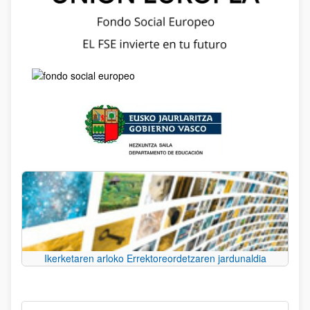
Ikerketaren arloko Errektoreordetzaren jardunaldia