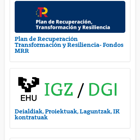
Plan de Recuperación
Transformación y Resiliencia- Fondos
MRR
Deialdiak, Proiektuak, Laguntzak, IK
kontratuak