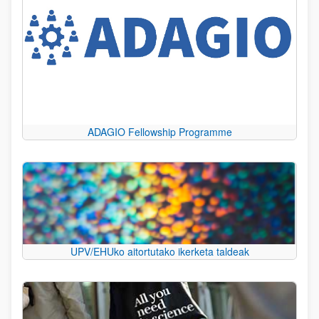
ADAGIO Fellowship Programme
UPV/EHUko aitortutako ikerketa taldeak