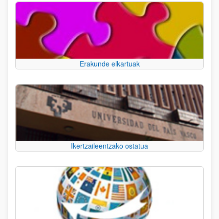
Erakunde elkartuak
Ikertzaileentzako ostatua