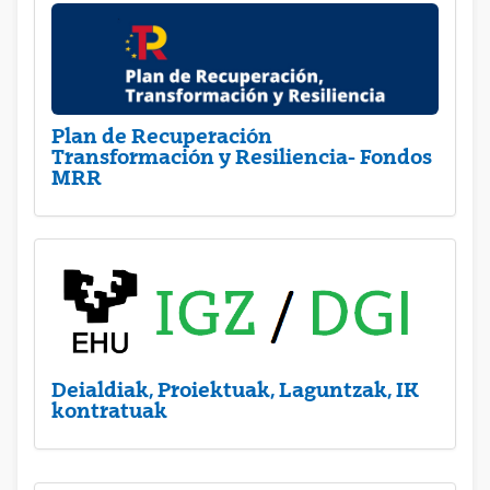
Plan de Recuperación
Transformación y Resiliencia- Fondos
MRR
Deialdiak, Proiektuak, Laguntzak, IK
kontratuak