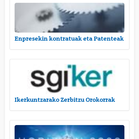
Enpresekin kontratuak eta Patenteak
Ikerkuntzarako Zerbitzu Orokorrak