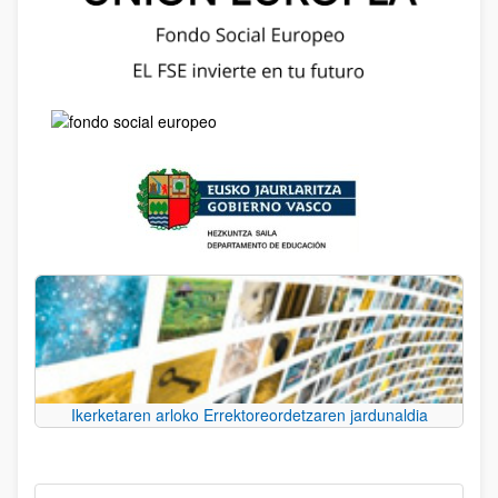
Ikerketaren arloko Errektoreordetzaren jardunaldia