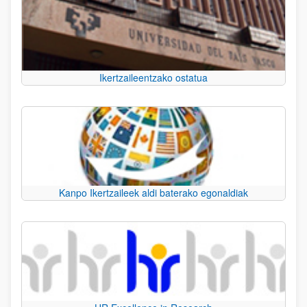
Ikertzaileentzako ostatua
Kanpo Ikertzaileek aldi baterako egonaldiak