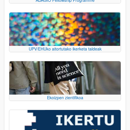
UPV/EHUko aitortutako ikerketa taldeak
Ekoizpen zientifikoa