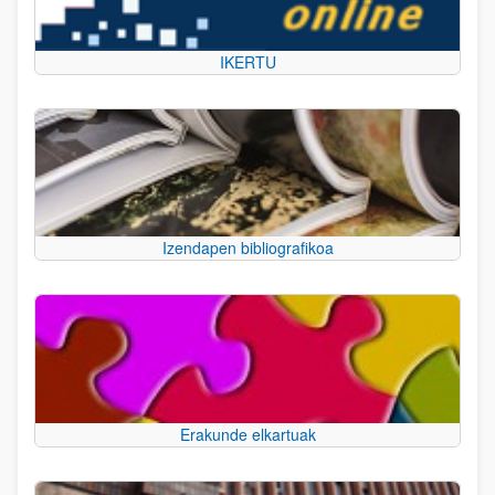
IKERTU
Izendapen bibliografikoa
Erakunde elkartuak