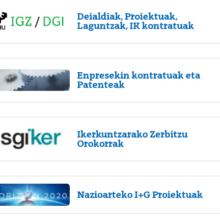
Deialdiak, Proiektuak,
Laguntzak, IK kontratuak
Enpresekin kontratuak eta
Patenteak
Ikerkuntzarako Zerbitzu
Orokorrak
Nazioarteko I+G Proiektuak