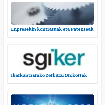
Enpresekin kontratuak eta Patenteak
Ikerkuntzarako Zerbitzu Orokorrak