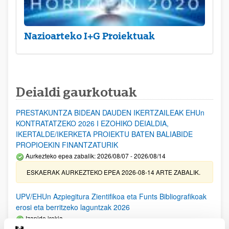
Nazioarteko I+G Proiektuak
Deialdi gaurkotuak
PRESTAKUNTZA BIDEAN DAUDEN IKERTZAILEAK EHUn
KONTRATATZEKO 2026 I EZOHIKO DEIALDIA,
IKERTALDE/IKERKETA PROIEKTU BATEN BALIABIDE
PROPIOEKIN FINANTZATURIK
Aurkezteko epea zabalik: 2026/08/07 - 2026/08/14
ESKAERAK AURKEZTEKO EPEA 2026-08-14 ARTE ZABALIK.
UPV/EHUn Azpiegitura Zientifikoa eta Funts Bibliografikoak
erosi eta berritzeko laguntzak 2026
Izapide irekia