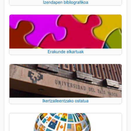
Izendapen bibliografikoa
Erakunde elkartuak
Ikertzaileentzako ostatua