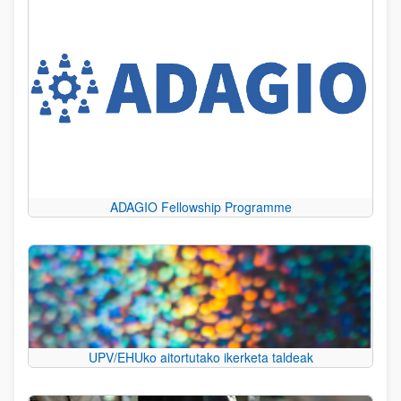
ADAGIO Fellowship Programme
UPV/EHUko aitortutako ikerketa taldeak