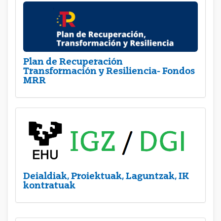
Plan de Recuperación
Transformación y Resiliencia- Fondos
MRR
Deialdiak, Proiektuak, Laguntzak, IK
kontratuak