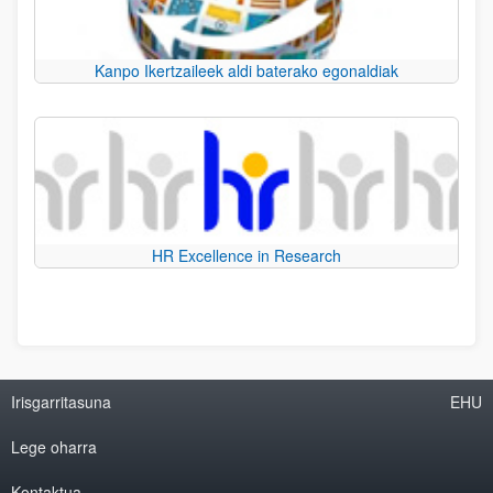
Kanpo Ikertzaileek aldi baterako egonaldiak
HR Excellence in Research
Irisgarritasuna
EHU
Lege oharra
Kontaktua