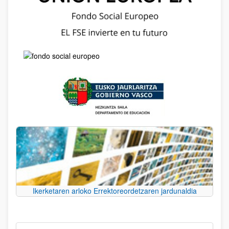
Ikerketaren arloko Errektoreordetzaren jardunaldia