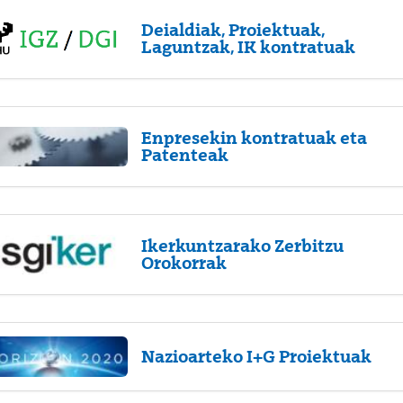
Deialdiak, Proiektuak,
Laguntzak, IK kontratuak
Enpresekin kontratuak eta
Patenteak
Ikerkuntzarako Zerbitzu
Orokorrak
Nazioarteko I+G Proiektuak