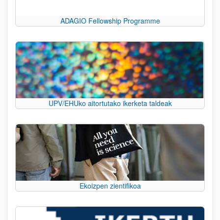
ADAGIO Fellowship Programme
UPV/EHUko aitortutako ikerketa taldeak
Ekoizpen zientifikoa