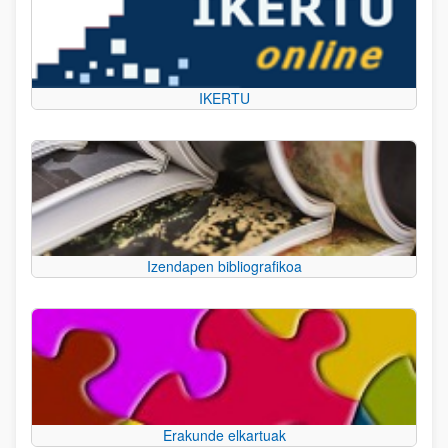
IKERTU
Izendapen bibliografikoa
Erakunde elkartuak