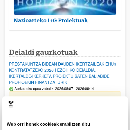
Nazioarteko I+G Proiektuak
Deialdi gaurkotuak
PRESTAKUNTZA BIDEAN DAUDEN IKERTZAILEAK EHUn
KONTRATATZEKO 2026 I EZOHIKO DEIALDIA,
IKERTALDE/IKERKETA PROIEKTU BATEN BALIABIDE
PROPIOEKIN FINANTZATURIK
Aurkezteko epea zabalik: 2026/08/07 - 2026/08/14
ESKAERAK AURKEZTEKO EPEA 2026-08-14 ARTE ZABALIK.
UPV/EHUn Azpiegitura Zientifikoa eta Funts Bibliografikoak
erosi eta berritzeko laguntzak 2026
Izapide irekia
Web orri honek cookieak erabiltzen ditu