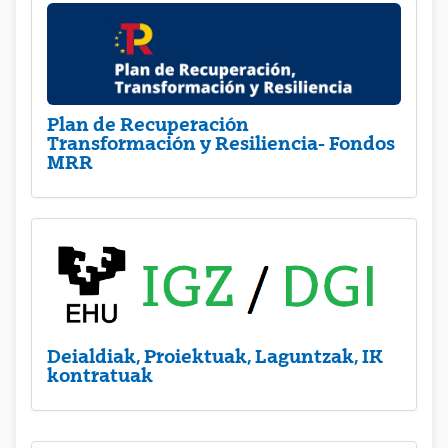
Plan de Recuperación
Transformación y Resiliencia- Fondos
MRR
Deialdiak, Proiektuak, Laguntzak, IK
kontratuak