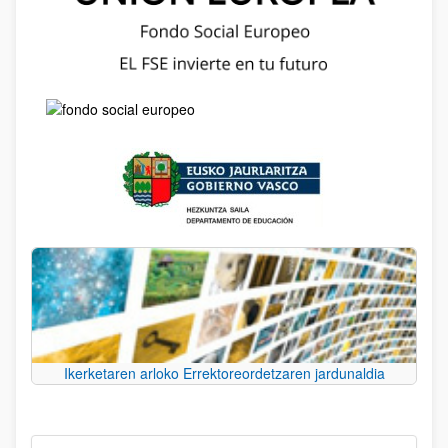
Ikerketaren arloko Errektoreordetzaren jardunaldia