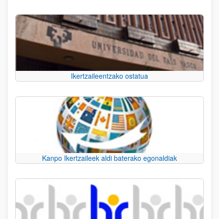
Ikertzaileentzako ostatua
Kanpo Ikertzaileek aldi baterako egonaldiak