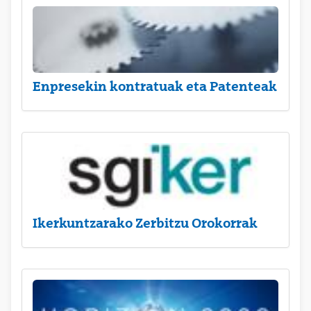
Enpresekin kontratuak eta Patenteak
Ikerkuntzarako Zerbitzu Orokorrak