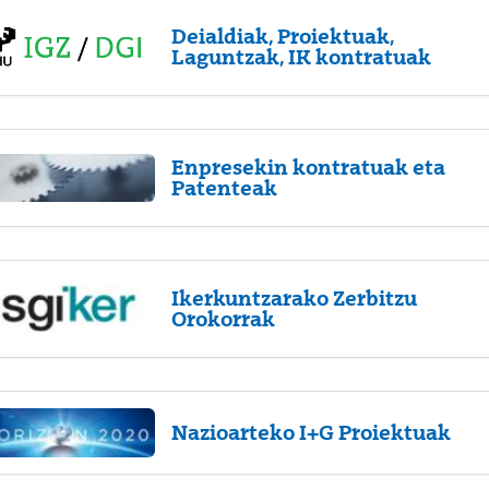
Deialdiak, Proiektuak,
Laguntzak, IK kontratuak
Enpresekin kontratuak eta
Patenteak
Ikerkuntzarako Zerbitzu
Orokorrak
Nazioarteko I+G Proiektuak